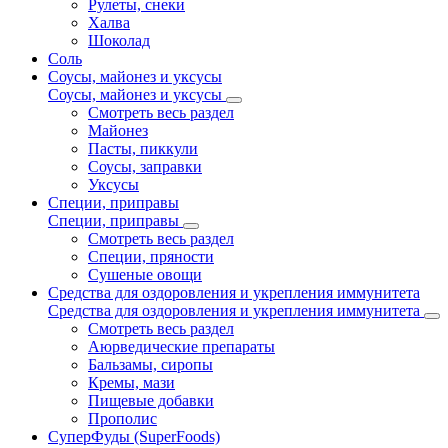
Рулеты, снеки
Халва
Шоколад
Соль
Соусы, майонез и уксусы
Соусы, майонез и уксусы
Смотреть весь раздел
Майонез
Пасты, пиккули
Соусы, заправки
Уксусы
Специи, приправы
Специи, приправы
Смотреть весь раздел
Специи, пряности
Сушеные овощи
Средства для оздоровления и укрепления иммунитета
Средства для оздоровления и укрепления иммунитета
Смотреть весь раздел
Аюрведические препараты
Бальзамы, сиропы
Кремы, мази
Пищевые добавки
Прополис
СуперФуды (SuperFoods)