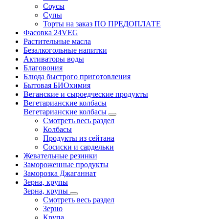
Соусы
Супы
Торты на заказ ПО ПРЕДОПЛАТЕ
Фасовка 24VEG
Растительные масла
Безалкогольные напитки
Активаторы воды
Благовония
Блюда быстрого приготовления
Бытовая БИОхимия
Веганские и сыроедческие продукты
Вегетарианские колбасы
Вегетарианские колбасы
Смотреть весь раздел
Колбасы
Продукты из сейтана
Сосиски и сардельки
Жевательные резинки
Замороженные продукты
Заморозка Джаганнат
Зерна, крупы
Зерна, крупы
Смотреть весь раздел
Зерно
Крупа