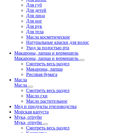
Для губ
Для детей
Для лица
Для ног
Для рук
Для тела
Масла косметические
Натуральные краски для волос
Уход за полостью рта
Макароны, лапша и вермишель
Макароны, лапша и вермишель
Смотреть весь раздел
Макароны, лапша
Рисовая бумага
Масла
Масла
Смотреть весь раздел
Масло гхи
Масло растительное
Мед и продукты пчеловодства
Морская капуста
Мука, отруби
Мука, отруби
Смотреть весь раздел