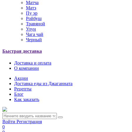
Матча
Матэ
Пу эр
Ройбуш
Травяной
Улун
Чага чай
Черный
Быстрая доставка
Доставка и оплата
О компании
Акции
Доставка еды из Джаганната
Рецепты
Блог
Как заказать
Войти
Регистрация
0