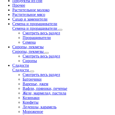
Продукты из сои
Прочее
Растительное молоко
Растительное мясо
Сахар и заменители
Семена и проращиватели
Семена и проращиватели
Смотреть весь раздел
Проращиватели
Семена
Сиропы, пекмезы
Сиропы, пекмезы
Смотреть весь раздел
Сиропы
Сладости
Сладости
Смотреть весь раздел
Батончики
Варенье, джем
Вафли, пряники, печенье
Желе, мармелад, пастила
Козинаки
Конфеты
Леденцы, карамель
Мороженое