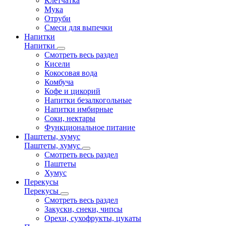
Клетчатка
Мука
Отруби
Смеси для выпечки
Напитки
Напитки
Смотреть весь раздел
Кисели
Кокосовая вода
Комбуча
Кофе и цикорий
Напитки безалкогольные
Напитки имбирные
Соки, нектары
Функциональное питание
Паштеты, хумус
Паштеты, хумус
Смотреть весь раздел
Паштеты
Хумус
Перекусы
Перекусы
Смотреть весь раздел
Закуски, снеки, чипсы
Орехи, сухофрукты, цукаты