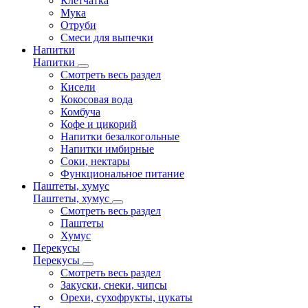
Клетчатка
Мука
Отруби
Смеси для выпечки
Напитки
Напитки
Смотреть весь раздел
Кисели
Кокосовая вода
Комбуча
Кофе и цикорий
Напитки безалкогольные
Напитки имбирные
Соки, нектары
Функциональное питание
Паштеты, хумус
Паштеты, хумус
Смотреть весь раздел
Паштеты
Хумус
Перекусы
Перекусы
Смотреть весь раздел
Закуски, снеки, чипсы
Орехи, сухофрукты, цукаты