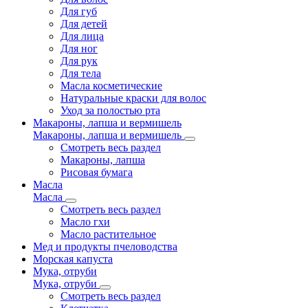
Для губ
Для детей
Для лица
Для ног
Для рук
Для тела
Масла косметические
Натуральные краски для волос
Уход за полостью рта
Макароны, лапша и вермишель
Макароны, лапша и вермишель
Смотреть весь раздел
Макароны, лапша
Рисовая бумага
Масла
Масла
Смотреть весь раздел
Масло гхи
Масло растительное
Мед и продукты пчеловодства
Морская капуста
Мука, отруби
Мука, отруби
Смотреть весь раздел