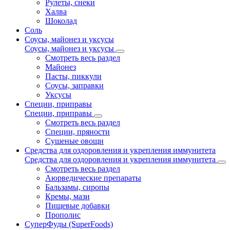
Рулеты, снеки
Халва
Шоколад
Соль
Соусы, майонез и уксусы
Соусы, майонез и уксусы
Смотреть весь раздел
Майонез
Пасты, пиккули
Соусы, заправки
Уксусы
Специи, приправы
Специи, приправы
Смотреть весь раздел
Специи, пряности
Сушеные овощи
Средства для оздоровления и укрепления иммунитета
Средства для оздоровления и укрепления иммунитета
Смотреть весь раздел
Аюрведические препараты
Бальзамы, сиропы
Кремы, мази
Пищевые добавки
Прополис
СуперФуды (SuperFoods)