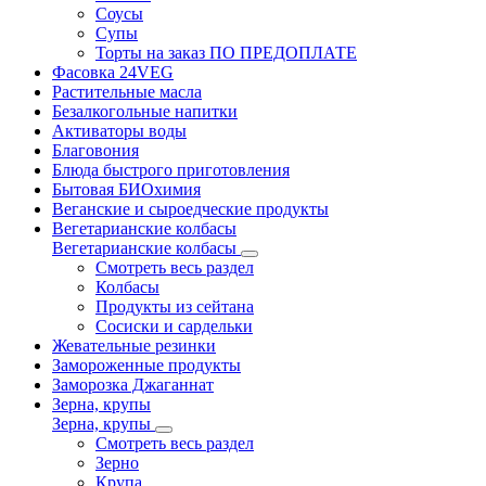
Соусы
Супы
Торты на заказ ПО ПРЕДОПЛАТЕ
Фасовка 24VEG
Растительные масла
Безалкогольные напитки
Активаторы воды
Благовония
Блюда быстрого приготовления
Бытовая БИОхимия
Веганские и сыроедческие продукты
Вегетарианские колбасы
Вегетарианские колбасы
Смотреть весь раздел
Колбасы
Продукты из сейтана
Сосиски и сардельки
Жевательные резинки
Замороженные продукты
Заморозка Джаганнат
Зерна, крупы
Зерна, крупы
Смотреть весь раздел
Зерно
Крупа