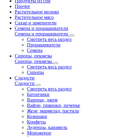
Продукты из сои
Прочее
Растительное молоко
Растительное мясо
Сахар и заменители
Семена и проращиватели
Семена и проращиватели
Смотреть весь раздел
Проращиватели
Семена
Сиропы, пекмезы
Сиропы, пекмезы
Смотреть весь раздел
Сиропы
Сладости
Сладости
Смотреть весь раздел
Батончики
Варенье, джем
Вафли, пряники, печенье
Желе, мармелад, пастила
Козинаки
Конфеты
Леденцы, карамель
Мороженое