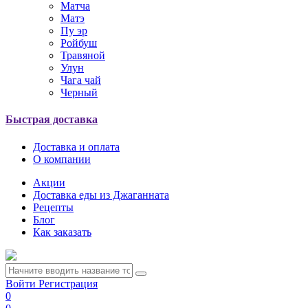
Матча
Матэ
Пу эр
Ройбуш
Травяной
Улун
Чага чай
Черный
Быстрая доставка
Доставка и оплата
О компании
Акции
Доставка еды из Джаганната
Рецепты
Блог
Как заказать
Войти
Регистрация
0