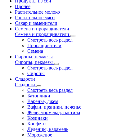
Продукты из сои
Прочее
Растительное молоко
Растительное мясо
Сахар и заменители
Семена и проращиватели
Семена и проращиватели
Смотреть весь раздел
Проращиватели
Семена
Сиропы, пекмезы
Сиропы, пекмезы
Смотреть весь раздел
Сиропы
Сладости
Сладости
Смотреть весь раздел
Батончики
Варенье, джем
Вафли, пряники, печенье
Желе, мармелад, пастила
Козинаки
Конфеты
Леденцы, карамель
Мороженое