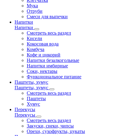
Клетчатка
Мука
Отруби
Смеси для выпечки
Напитки
Напитки
Смотреть весь раздел
Кисели
Кокосовая вода
Комбуча
Кофе и цикорий
Напитки безалкогольные
Напитки имбирные
Соки, нектары
Функциональное питание
Паштеты, хумус
Паштеты, хумус
Смотреть весь раздел
Паштеты
Хумус
Перекусы
Перекусы
Смотреть весь раздел
Закуски, снеки, чипсы
Орехи, сухофрукты, цукаты