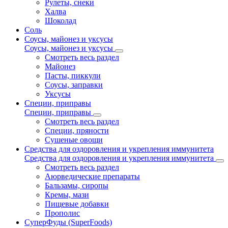
Рулеты, снеки
Халва
Шоколад
Соль
Соусы, майонез и уксусы
Соусы, майонез и уксусы
Смотреть весь раздел
Майонез
Пасты, пиккули
Соусы, заправки
Уксусы
Специи, приправы
Специи, приправы
Смотреть весь раздел
Специи, пряности
Сушеные овощи
Средства для оздоровления и укрепления иммунитета
Средства для оздоровления и укрепления иммунитета
Смотреть весь раздел
Аюрведические препараты
Бальзамы, сиропы
Кремы, мази
Пищевые добавки
Прополис
СуперФуды (SuperFoods)