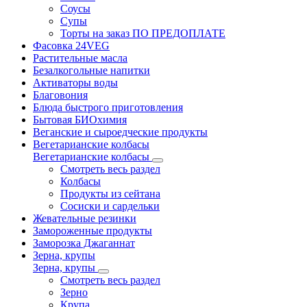
Соусы
Супы
Торты на заказ ПО ПРЕДОПЛАТЕ
Фасовка 24VEG
Растительные масла
Безалкогольные напитки
Активаторы воды
Благовония
Блюда быстрого приготовления
Бытовая БИОхимия
Веганские и сыроедческие продукты
Вегетарианские колбасы
Вегетарианские колбасы
Смотреть весь раздел
Колбасы
Продукты из сейтана
Сосиски и сардельки
Жевательные резинки
Замороженные продукты
Заморозка Джаганнат
Зерна, крупы
Зерна, крупы
Смотреть весь раздел
Зерно
Крупа