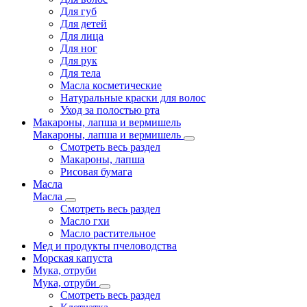
Для губ
Для детей
Для лица
Для ног
Для рук
Для тела
Масла косметические
Натуральные краски для волос
Уход за полостью рта
Макароны, лапша и вермишель
Макароны, лапша и вермишель
Смотреть весь раздел
Макароны, лапша
Рисовая бумага
Масла
Масла
Смотреть весь раздел
Масло гхи
Масло растительное
Мед и продукты пчеловодства
Морская капуста
Мука, отруби
Мука, отруби
Смотреть весь раздел