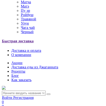
Матча
Матэ
Пу эр
Ройбуш
Травяной
Улун
Чага чай
Черный
Быстрая доставка
Доставка и оплата
О компании
Акции
Доставка еды из Джаганната
Рецепты
Блог
Как заказать
Войти
Регистрация
0