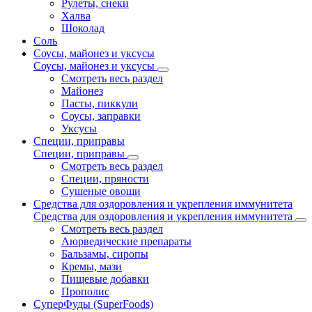
Рулеты, снеки
Халва
Шоколад
Соль
Соусы, майонез и уксусы
Соусы, майонез и уксусы
Смотреть весь раздел
Майонез
Пасты, пиккули
Соусы, заправки
Уксусы
Специи, приправы
Специи, приправы
Смотреть весь раздел
Специи, пряности
Сушеные овощи
Средства для оздоровления и укрепления иммунитета
Средства для оздоровления и укрепления иммунитета
Смотреть весь раздел
Аюрведические препараты
Бальзамы, сиропы
Кремы, мази
Пищевые добавки
Прополис
СуперФуды (SuperFoods)