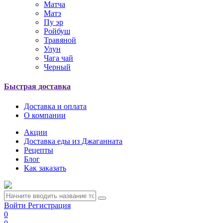
Матча
Матэ
Пу эр
Ройбуш
Травяной
Улун
Чага чай
Черный
Быстрая доставка
Доставка и оплата
О компании
Акции
Доставка еды из Джаганната
Рецепты
Блог
Как заказать
Войти
Регистрация
0