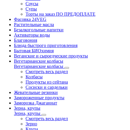
Соусы
Супы
Торты на заказ ПО ПРЕДОПЛАТЕ
Фасовка 24VEG
Растительные масла
Безалкогольные напитки
Активаторы воды
Благовония
Блюда быстрого приготовления
Бытовая БИОхимия
Веганские и сыроедческие продукты
Вегетарианские колбасы
Вегетарианские колбасы
Смотреть весь раздел
Колбасы
Продукты из сейтана
Сосиски и сардельки
Жевательные резинки
Замороженные продукты
Заморозка Джаганнат
Зерна, крупы
Зерна, крупы
Смотреть весь раздел
Зерно
Крупа