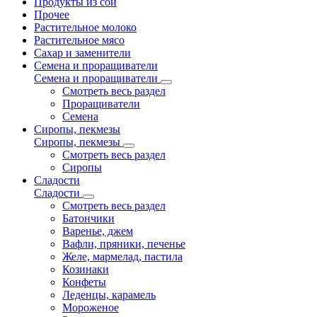
Продукты из сои
Прочее
Растительное молоко
Растительное мясо
Сахар и заменители
Семена и проращиватели
Семена и проращиватели
Смотреть весь раздел
Проращиватели
Семена
Сиропы, пекмезы
Сиропы, пекмезы
Смотреть весь раздел
Сиропы
Сладости
Сладости
Смотреть весь раздел
Батончики
Варенье, джем
Вафли, пряники, печенье
Желе, мармелад, пастила
Козинаки
Конфеты
Леденцы, карамель
Мороженое