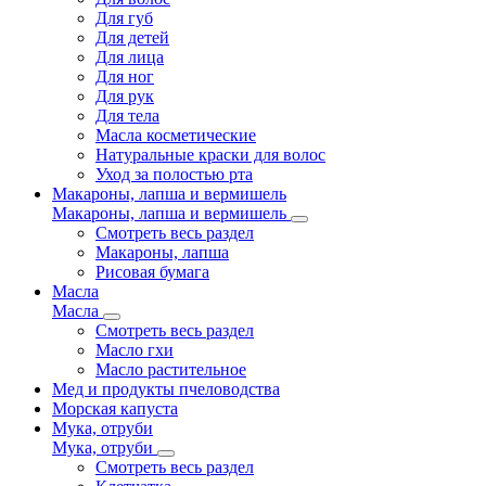
Для губ
Для детей
Для лица
Для ног
Для рук
Для тела
Масла косметические
Натуральные краски для волос
Уход за полостью рта
Макароны, лапша и вермишель
Макароны, лапша и вермишель
Смотреть весь раздел
Макароны, лапша
Рисовая бумага
Масла
Масла
Смотреть весь раздел
Масло гхи
Масло растительное
Мед и продукты пчеловодства
Морская капуста
Мука, отруби
Мука, отруби
Смотреть весь раздел