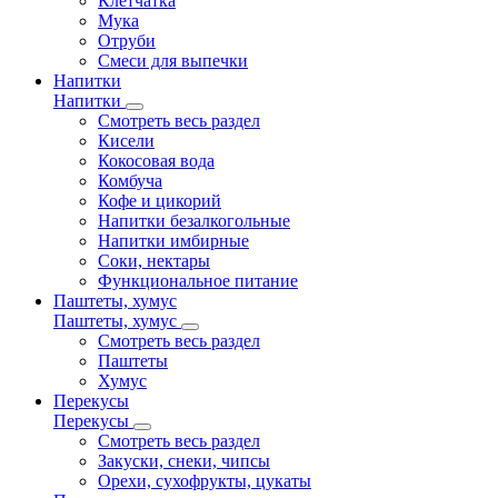
Клетчатка
Мука
Отруби
Смеси для выпечки
Напитки
Напитки
Смотреть весь раздел
Кисели
Кокосовая вода
Комбуча
Кофе и цикорий
Напитки безалкогольные
Напитки имбирные
Соки, нектары
Функциональное питание
Паштеты, хумус
Паштеты, хумус
Смотреть весь раздел
Паштеты
Хумус
Перекусы
Перекусы
Смотреть весь раздел
Закуски, снеки, чипсы
Орехи, сухофрукты, цукаты