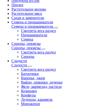
Продукты из сои
Прочее
Растительное молоко
Растительное мясо
Сахар и заменители
Семена и проращиватели
Семена и проращиватели
Смотреть весь раздел
Проращиватели
Семена
Сиропы, пекмезы
Сиропы, пекмезы
Смотреть весь раздел
Сиропы
Сладости
Сладости
Смотреть весь раздел
Батончики
Варенье, джем
Вафли, пряники, печенье
Желе, мармелад, пастила
Козинаки
Конфеты
Леденцы, карамель
Мороженое