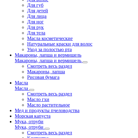
Для губ
Для детей
Для лица
Для ног
Для рук
Для тела
Масла косметические
Натуральные краски для волос
Уход за полостью рта
Макароны, лапша и вермишель
Макароны, лапша и вермишель
Смотреть весь раздел
Макароны, лапша
Рисовая бумага
Масла
Масла
Смотреть весь раздел
Масло гхи
Масло растительное
Мед и продукты пчеловодства
Морская капуста
Мука, отруби
Мука, отруби
Смотреть весь раздел