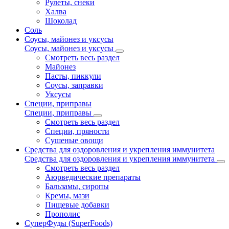
Рулеты, снеки
Халва
Шоколад
Соль
Соусы, майонез и уксусы
Соусы, майонез и уксусы
Смотреть весь раздел
Майонез
Пасты, пиккули
Соусы, заправки
Уксусы
Специи, приправы
Специи, приправы
Смотреть весь раздел
Специи, пряности
Сушеные овощи
Средства для оздоровления и укрепления иммунитета
Средства для оздоровления и укрепления иммунитета
Смотреть весь раздел
Аюрведические препараты
Бальзамы, сиропы
Кремы, мази
Пищевые добавки
Прополис
СуперФуды (SuperFoods)