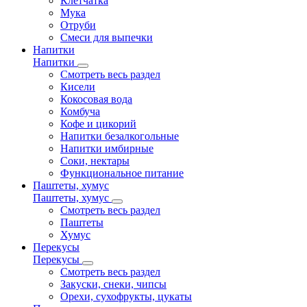
Клетчатка
Мука
Отруби
Смеси для выпечки
Напитки
Напитки
Смотреть весь раздел
Кисели
Кокосовая вода
Комбуча
Кофе и цикорий
Напитки безалкогольные
Напитки имбирные
Соки, нектары
Функциональное питание
Паштеты, хумус
Паштеты, хумус
Смотреть весь раздел
Паштеты
Хумус
Перекусы
Перекусы
Смотреть весь раздел
Закуски, снеки, чипсы
Орехи, сухофрукты, цукаты