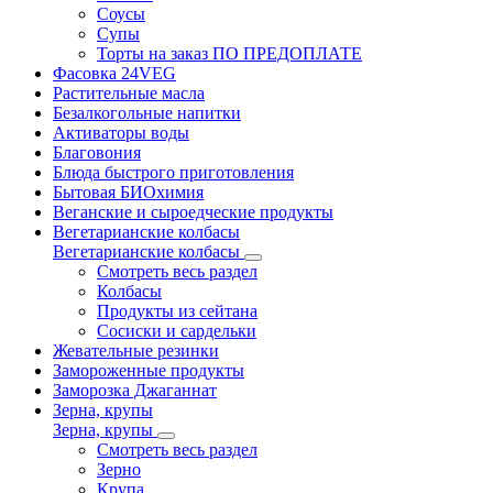
Соусы
Супы
Торты на заказ ПО ПРЕДОПЛАТЕ
Фасовка 24VEG
Растительные масла
Безалкогольные напитки
Активаторы воды
Благовония
Блюда быстрого приготовления
Бытовая БИОхимия
Веганские и сыроедческие продукты
Вегетарианские колбасы
Вегетарианские колбасы
Смотреть весь раздел
Колбасы
Продукты из сейтана
Сосиски и сардельки
Жевательные резинки
Замороженные продукты
Заморозка Джаганнат
Зерна, крупы
Зерна, крупы
Смотреть весь раздел
Зерно
Крупа