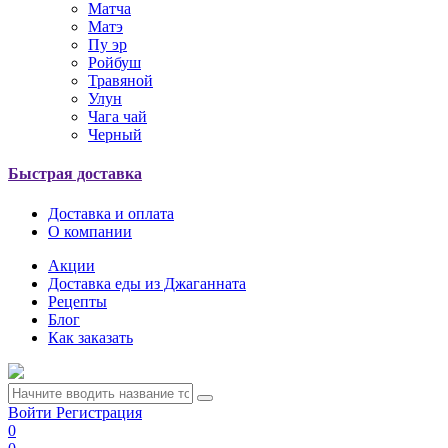
Матча
Матэ
Пу эр
Ройбуш
Травяной
Улун
Чага чай
Черный
Быстрая доставка
Доставка и оплата
О компании
Акции
Доставка еды из Джаганната
Рецепты
Блог
Как заказать
Войти
Регистрация
0