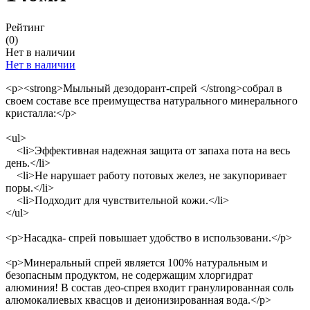
Рейтинг
(0)
Нет в наличии
Нет в наличии
<p><strong>Мыльный дезодорант-спрей </strong>собрал в
своем составе все преимущества натурального минерального
кристалла:</p>
<ul>
<li>Эффективная надежная защита от запаха пота на весь
день.</li>
<li>Не нарушает работу потовых желез, не закупоривает
поры.</li>
<li>Подходит для чувствительной кожи.</li>
</ul>
<p>Насадка- спрей повышает удобство в использовани.</p>
<p>Минеральный спрей является 100% натуральным и
безопасным продуктом, не содержащим хлоргидрат
алюминия! В состав део-спрея входит гранулированная соль
алюмокалиевых квасцов и деионизированная вода.</p>