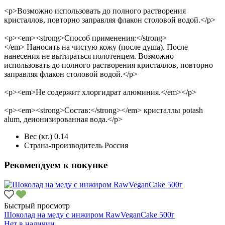
<p>Возможно использовать до полного растворения
кристаллов, повторно заправляя флакон столовой водой.</p>
<p><em><strong>Способ применения:</strong>
</em> Наносить на чистую кожу (после душа). После
нанесения не вытираться полотенцем. Возможно
использовать до полного растворения кристаллов, повторно
заправляя флакон столовой водой.</p>
<p><em>Не содержит хлоргидрат алюминия.</em></p>
<p><em><strong>Состав:</strong></em> кристаллы potash
alum, деионизированная вода.</p>
Вес (кг.)
0.14
Страна-производитель
Россия
Рекомендуем к покупке
Быстрый просмотр
Шоколад на меду с инжиром RawVeganCake 500г
Нет в наличии