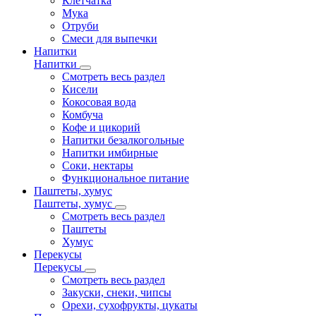
Клетчатка
Мука
Отруби
Смеси для выпечки
Напитки
Напитки
Смотреть весь раздел
Кисели
Кокосовая вода
Комбуча
Кофе и цикорий
Напитки безалкогольные
Напитки имбирные
Соки, нектары
Функциональное питание
Паштеты, хумус
Паштеты, хумус
Смотреть весь раздел
Паштеты
Хумус
Перекусы
Перекусы
Смотреть весь раздел
Закуски, снеки, чипсы
Орехи, сухофрукты, цукаты