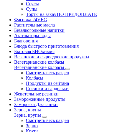
Соусы
Супы
Торты на заказ ПО ПРЕДОПЛАТЕ
Фасовка 24VEG
Растительные масла
Безалкогольные напитки
Активаторы воды
Благовония
Блюда быстрого приготовления
Бытовая БИОхимия
Веганские и сыроедческие продукты
Вегетарианские колбасы
Вегетарианские колбасы
Смотреть весь раздел
Колбасы
Продукты из сейтана
Сосиски и сардельки
Жевательные резинки
Замороженные продукты
Заморозка Джаганнат
Зерна, крупы
Зерна, крупы
Смотреть весь раздел
Зерно
Крупа