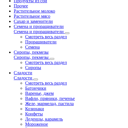
Продукты из сои
Прочее
Растительное молоко
Растительное мясо
Сахар и заменители
Семена и проращиватели
Семена и проращиватели
Смотреть весь раздел
Проращиватели
Семена
Сиропы, пекмезы
Сиропы, пекмезы
Смотреть весь раздел
Сиропы
Сладости
Сладости
Смотреть весь раздел
Батончики
Варенье, джем
Вафли, пряники, печенье
Желе, мармелад, пастила
Козинаки
Конфеты
Леденцы, карамель
Мороженое