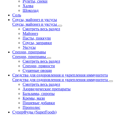
Рулеты, снеки
Халва
Шоколад
Соль
Соусы, майонез и уксусы
Соусы, майонез и уксусы
Смотреть весь раздел
Майонез
Пасты, пиккули
Соусы, заправки
Уксусы
Специи, приправы
Специи, приправы
Смотреть весь раздел
Специи, пряности
Сушеные овощи
Средства для оздоровления и укрепления иммунитета
Средства для оздоровления и укрепления иммунитета
Смотреть весь раздел
Аюрведические препараты
Бальзамы, сиропы
Кремы, мази
Пищевые добавки
Прополис
СуперФуды (SuperFoods)