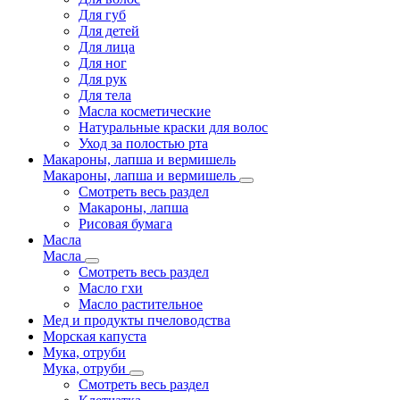
Для губ
Для детей
Для лица
Для ног
Для рук
Для тела
Масла косметические
Натуральные краски для волос
Уход за полостью рта
Макароны, лапша и вермишель
Макароны, лапша и вермишель
Смотреть весь раздел
Макароны, лапша
Рисовая бумага
Масла
Масла
Смотреть весь раздел
Масло гхи
Масло растительное
Мед и продукты пчеловодства
Морская капуста
Мука, отруби
Мука, отруби
Смотреть весь раздел