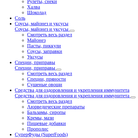
Рулеты, снеки
Халва
Шоколад
Соль
Соусы, майонез и уксусы
Соусы, майонез и уксусы
Смотреть весь раздел
Майонез
Пасты, пиккули
Соусы, заправки
Уксусы
Специи, приправы
Специи, приправы
Смотреть весь раздел
Специи, пряности
Сушеные овощи
Средства для оздоровления и укрепления иммунитета
Средства для оздоровления и укрепления иммунитета
Смотреть весь раздел
Аюрведические препараты
Бальзамы, сиропы
Кремы, мази
Пищевые добавки
Прополис
СуперФуды (SuperFoods)