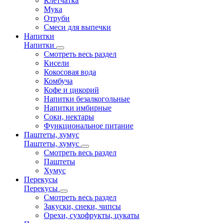
Клетчатка
Мука
Отруби
Смеси для выпечки
Напитки
Напитки
Смотреть весь раздел
Кисели
Кокосовая вода
Комбуча
Кофе и цикорий
Напитки безалкогольные
Напитки имбирные
Соки, нектары
Функциональное питание
Паштеты, хумус
Паштеты, хумус
Смотреть весь раздел
Паштеты
Хумус
Перекусы
Перекусы
Смотреть весь раздел
Закуски, снеки, чипсы
Орехи, сухофрукты, цукаты