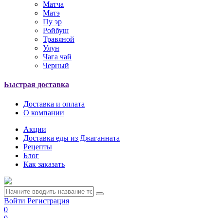
Матча
Матэ
Пу эр
Ройбуш
Травяной
Улун
Чага чай
Черный
Быстрая доставка
Доставка и оплата
О компании
Акции
Доставка еды из Джаганната
Рецепты
Блог
Как заказать
Войти
Регистрация
0