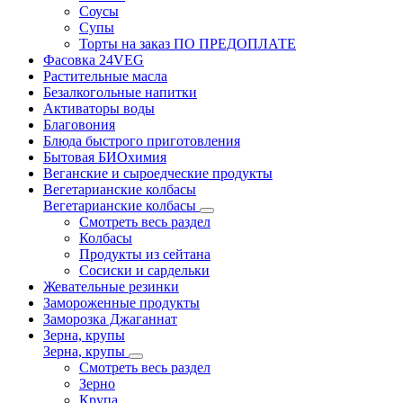
Соусы
Супы
Торты на заказ ПО ПРЕДОПЛАТЕ
Фасовка 24VEG
Растительные масла
Безалкогольные напитки
Активаторы воды
Благовония
Блюда быстрого приготовления
Бытовая БИОхимия
Веганские и сыроедческие продукты
Вегетарианские колбасы
Вегетарианские колбасы
Смотреть весь раздел
Колбасы
Продукты из сейтана
Сосиски и сардельки
Жевательные резинки
Замороженные продукты
Заморозка Джаганнат
Зерна, крупы
Зерна, крупы
Смотреть весь раздел
Зерно
Крупа