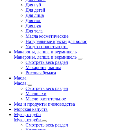
Для губ
Для детей
Для лица
Для ног
Для рук
Для тела
Масла косметические
Натуральные краски для волос
Уход за полостью рта
Макароны, лапша и вермишель
Макароны, лапша и вермишель
Смотреть весь раздел
Макароны, лапша
Рисовая бумага
Масла
Масла
Смотреть весь раздел
Масло гхи
Масло растительное
Мед и продукты пчеловодства
Морская капуста
Мука, отруби
Мука, отруби
Смотреть весь раздел