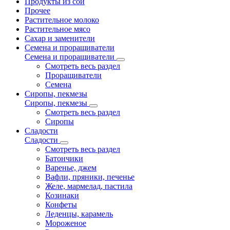
Продукты из сои
Прочее
Растительное молоко
Растительное мясо
Сахар и заменители
Семена и проращиватели
Семена и проращиватели
Смотреть весь раздел
Проращиватели
Семена
Сиропы, пекмезы
Сиропы, пекмезы
Смотреть весь раздел
Сиропы
Сладости
Сладости
Смотреть весь раздел
Батончики
Варенье, джем
Вафли, пряники, печенье
Желе, мармелад, пастила
Козинаки
Конфеты
Леденцы, карамель
Мороженое