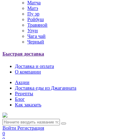
Матча
Матэ
Пу эр
Ройбуш
Травяной
Улун
Чага чай
Черный
Быстрая доставка
Доставка и оплата
О компании
Акции
Доставка еды из Джаганната
Рецепты
Блог
Как заказать
Войти
Регистрация
0