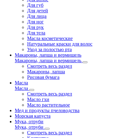
Для губ
Для детей
Для лица
Для ног
Для рук
Для тела
Масла косметические
Натуральные краски для волос
Уход за полостью рта
Макароны, лапша и вермишель
Макароны, лапша и вермишель
Смотреть весь раздел
Макароны, лапша
Рисовая бумага
Масла
Масла
Смотреть весь раздел
Масло гхи
Масло растительное
Мед и продукты пчеловодства
Морская капуста
Мука, отруби
Мука, отруби
Смотреть весь раздел