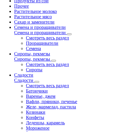
Продукты из сои
Прочее
Растительное молоко
Растительное мясо
Сахар и заменители
Семена и проращиватели
Семена и проращиватели
Смотреть весь раздел
Проращиватели
Семена
Сиропы, пекмезы
Сиропы, пекмезы
Смотреть весь раздел
Сиропы
Сладости
Сладости
Смотреть весь раздел
Батончики
Варенье, джем
Вафли, пряники, печенье
Желе, мармелад, пастила
Козинаки
Конфеты
Леденцы, карамель
Мороженое