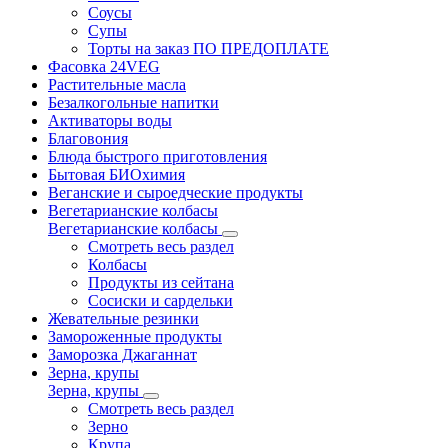
Соусы
Супы
Торты на заказ ПО ПРЕДОПЛАТЕ
Фасовка 24VEG
Растительные масла
Безалкогольные напитки
Активаторы воды
Благовония
Блюда быстрого приготовления
Бытовая БИОхимия
Веганские и сыроедческие продукты
Вегетарианские колбасы
Вегетарианские колбасы
Смотреть весь раздел
Колбасы
Продукты из сейтана
Сосиски и сардельки
Жевательные резинки
Замороженные продукты
Заморозка Джаганнат
Зерна, крупы
Зерна, крупы
Смотреть весь раздел
Зерно
Крупа