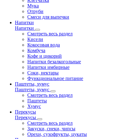
Клетчатка
Мука
Отруби
Смеси для выпечки
Напитки
Напитки
Смотреть весь раздел
Кисели
Кокосовая вода
Комбуча
Кофе и цикорий
Напитки безалкогольные
Напитки имбирные
Соки, нектары
Функциональное питание
Паштеты, хумус
Паштеты, хумус
Смотреть весь раздел
Паштеты
Хумус
Перекусы
Перекусы
Смотреть весь раздел
Закуски, снеки, чипсы
Орехи, сухофрукты, цукаты