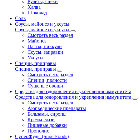
Рулеты, снеки
Халва
Шоколад
Соль
Соусы, майонез и уксусы
Соусы, майонез и уксусы
Смотреть весь раздел
Майонез
Пасты, пиккули
Соусы, заправки
Уксусы
Специи, приправы
Специи, приправы
Смотреть весь раздел
Специи, пряности
Сушеные овощи
Средства для оздоровления и укрепления иммунитета
Средства для оздоровления и укрепления иммунитета
Смотреть весь раздел
Аюрведические препараты
Бальзамы, сиропы
Кремы, мази
Пищевые добавки
Прополис
СуперФуды (SuperFoods)