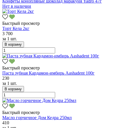
Конфеты конопляные шоколад маракуйя Yadro 47г
Нет в наличии
Быстрый просмотр
Торт Кела 2кг
3 700
за
1 шт.
В корзину
Быстрый просмотр
Паста зубная Кардамон-имбирь Aashadent 100г
230
за
1 шт.
В корзину
Быстрый просмотр
Масло горчичное Дом Кедра 250мл
410
за
1 шт.