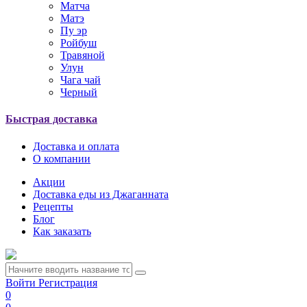
Матча
Матэ
Пу эр
Ройбуш
Травяной
Улун
Чага чай
Черный
Быстрая доставка
Доставка и оплата
О компании
Акции
Доставка еды из Джаганната
Рецепты
Блог
Как заказать
Войти
Регистрация
0