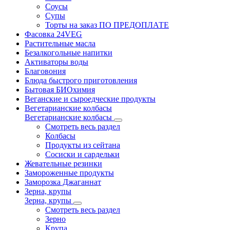
Соусы
Супы
Торты на заказ ПО ПРЕДОПЛАТЕ
Фасовка 24VEG
Растительные масла
Безалкогольные напитки
Активаторы воды
Благовония
Блюда быстрого приготовления
Бытовая БИОхимия
Веганские и сыроедческие продукты
Вегетарианские колбасы
Вегетарианские колбасы
Смотреть весь раздел
Колбасы
Продукты из сейтана
Сосиски и сардельки
Жевательные резинки
Замороженные продукты
Заморозка Джаганнат
Зерна, крупы
Зерна, крупы
Смотреть весь раздел
Зерно
Крупа