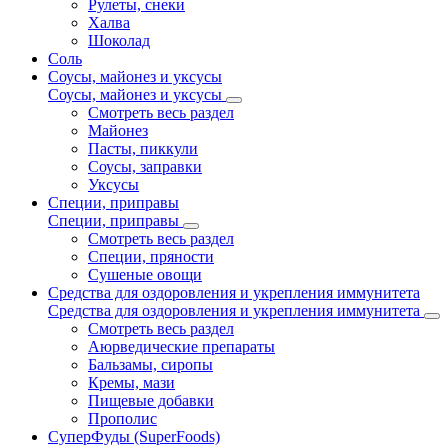
Рулеты, снеки
Халва
Шоколад
Соль
Соусы, майонез и уксусы
Соусы, майонез и уксусы
Смотреть весь раздел
Майонез
Пасты, пиккули
Соусы, заправки
Уксусы
Специи, приправы
Специи, приправы
Смотреть весь раздел
Специи, пряности
Сушеные овощи
Средства для оздоровления и укрепления иммунитета
Средства для оздоровления и укрепления иммунитета
Смотреть весь раздел
Аюрведические препараты
Бальзамы, сиропы
Кремы, мази
Пищевые добавки
Прополис
СуперФуды (SuperFoods)