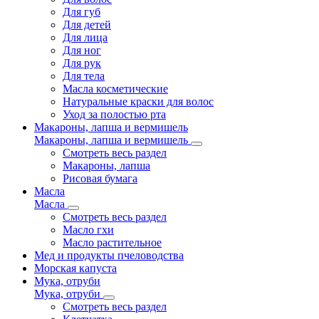
Для губ
Для детей
Для лица
Для ног
Для рук
Для тела
Масла косметические
Натуральные краски для волос
Уход за полостью рта
Макароны, лапша и вермишель
Макароны, лапша и вермишель
Смотреть весь раздел
Макароны, лапша
Рисовая бумага
Масла
Масла
Смотреть весь раздел
Масло гхи
Масло растительное
Мед и продукты пчеловодства
Морская капуста
Мука, отруби
Мука, отруби
Смотреть весь раздел