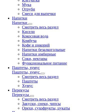
Клетчатка
Мука
Отруби
Смеси для выпечки
Напитки
Напитки
Смотреть весь раздел
Кисели
Кокосовая вода
Комбуча
Кофе и цикорий
Напитки безалкогольные
Напитки имбирные
Соки, нектары
Функциональное питание
Паштеты, хумус
Паштеты, хумус
Смотреть весь раздел
Паштеты
Хумус
Перекусы
Перекусы
Смотреть весь раздел
Закуски, снеки, чипсы
Орехи, сухофрукты, цукаты