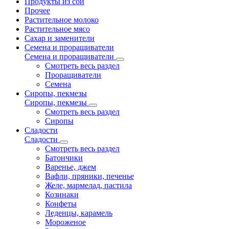
Продукты из сои
Прочее
Растительное молоко
Растительное мясо
Сахар и заменители
Семена и проращиватели
Семена и проращиватели
Смотреть весь раздел
Проращиватели
Семена
Сиропы, пекмезы
Сиропы, пекмезы
Смотреть весь раздел
Сиропы
Сладости
Сладости
Смотреть весь раздел
Батончики
Варенье, джем
Вафли, пряники, печенье
Желе, мармелад, пастила
Козинаки
Конфеты
Леденцы, карамель
Мороженое