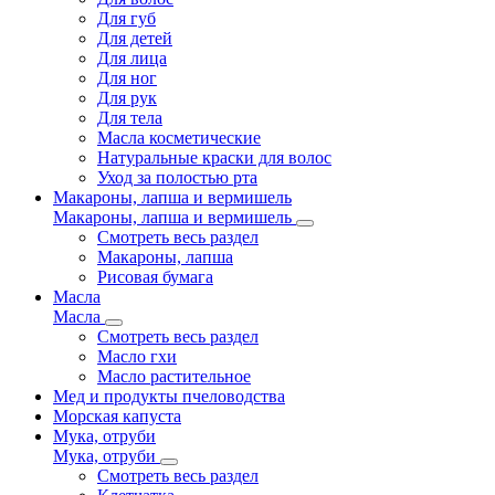
Для губ
Для детей
Для лица
Для ног
Для рук
Для тела
Масла косметические
Натуральные краски для волос
Уход за полостью рта
Макароны, лапша и вермишель
Макароны, лапша и вермишель
Смотреть весь раздел
Макароны, лапша
Рисовая бумага
Масла
Масла
Смотреть весь раздел
Масло гхи
Масло растительное
Мед и продукты пчеловодства
Морская капуста
Мука, отруби
Мука, отруби
Смотреть весь раздел