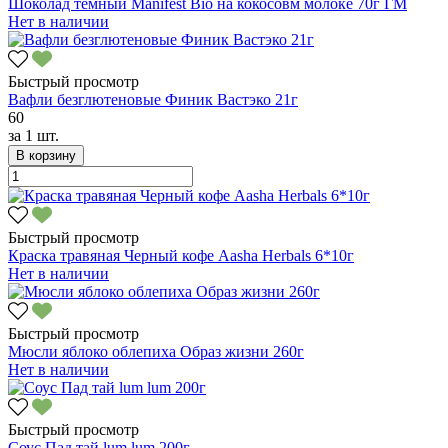
Шоколад темный Manifest Bio на кокосовм молоке 70г ГМ
Нет в наличии
Быстрый просмотр
Вафли безглютеновые Финик Вастэко 21г
60
за
1 шт.
В корзину
Быстрый просмотр
Краска травяная Черный кофе Aasha Herbals 6*10г
Нет в наличии
Быстрый просмотр
Мюсли яблоко облепиха Образ жизни 260г
Нет в наличии
Быстрый просмотр
Соус Пад тай lum lum 200г