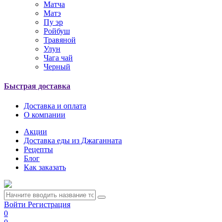
Матча
Матэ
Пу эр
Ройбуш
Травяной
Улун
Чага чай
Черный
Быстрая доставка
Доставка и оплата
О компании
Акции
Доставка еды из Джаганната
Рецепты
Блог
Как заказать
Войти
Регистрация
0