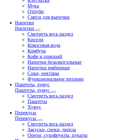
Клетчатка
Мука
Отруби
Смеси для выпечки
Напитки
Напитки
Смотреть весь раздел
Кисели
Кокосовая вода
Комбуча
Кофе и цикорий
Напитки безалкогольные
Напитки имбирные
Соки, нектары
Функциональное питание
Паштеты, хумус
Паштеты, хумус
Смотреть весь раздел
Паштеты
Хумус
Перекусы
Перекусы
Смотреть весь раздел
Закуски, снеки, чипсы
Орехи, сухофрукты, цукаты