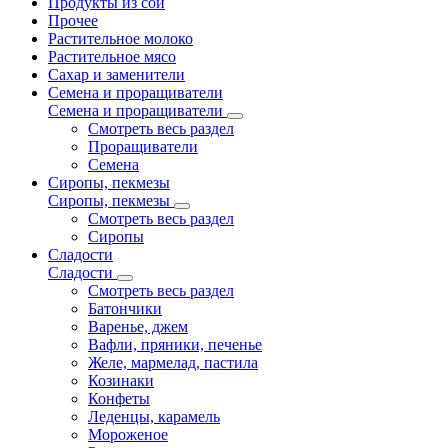
Продукты из сои
Прочее
Растительное молоко
Растительное мясо
Сахар и заменители
Семена и проращиватели
Семена и проращиватели
Смотреть весь раздел
Проращиватели
Семена
Сиропы, пекмезы
Сиропы, пекмезы
Смотреть весь раздел
Сиропы
Сладости
Сладости
Смотреть весь раздел
Батончики
Варенье, джем
Вафли, пряники, печенье
Желе, мармелад, пастила
Козинаки
Конфеты
Леденцы, карамель
Мороженое