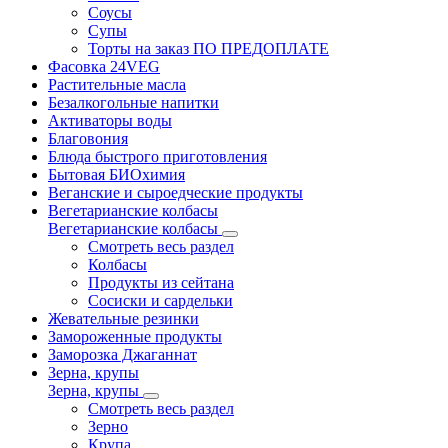
Соусы
Супы
Торты на заказ ПО ПРЕДОПЛАТЕ
Фасовка 24VEG
Растительные масла
Безалкогольные напитки
Активаторы воды
Благовония
Блюда быстрого приготовления
Бытовая БИОхимия
Веганские и сыроедческие продукты
Вегетарианские колбасы
Вегетарианские колбасы
Смотреть весь раздел
Колбасы
Продукты из сейтана
Сосиски и сардельки
Жевательные резинки
Замороженные продукты
Заморозка Джаганнат
Зерна, крупы
Зерна, крупы
Смотреть весь раздел
Зерно
Крупа