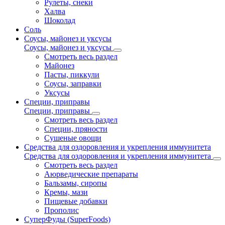
Рулеты, снеки
Халва
Шоколад
Соль
Соусы, майонез и уксусы
Соусы, майонез и уксусы
Смотреть весь раздел
Майонез
Пасты, пиккули
Соусы, заправки
Уксусы
Специи, приправы
Специи, приправы
Смотреть весь раздел
Специи, пряности
Сушеные овощи
Средства для оздоровления и укрепления иммунитета
Средства для оздоровления и укрепления иммунитета
Смотреть весь раздел
Аюрведические препараты
Бальзамы, сиропы
Кремы, мази
Пищевые добавки
Прополис
СуперФуды (SuperFoods)