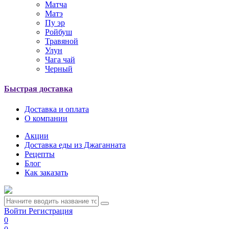
Матча
Матэ
Пу эр
Ройбуш
Травяной
Улун
Чага чай
Черный
Быстрая доставка
Доставка и оплата
О компании
Акции
Доставка еды из Джаганната
Рецепты
Блог
Как заказать
Войти
Регистрация
0