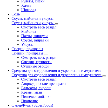
Рулеты, снеки
Халва
Шоколад
Соль
Соусы, майонез и уксусы
Соусы, майонез и уксусы
Смотреть весь раздел
Майонез
Пасты, пиккули
Соусы, заправки
Уксусы
Специи, приправы
Специи, приправы
Смотреть весь раздел
Специи, пряности
Сушеные овощи
Средства для оздоровления и укрепления иммунитета
Средства для оздоровления и укрепления иммунитета
Смотреть весь раздел
Аюрведические препараты
Бальзамы, сиропы
Кремы, мази
Пищевые добавки
Прополис
СуперФуды (SuperFoods)