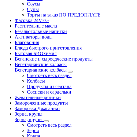
Соусы
Супы
Торты на заказ ПО ПРЕДОПЛАТЕ
Фасовка 24VEG
Растительные масла
Безалкогольные напитки
Активаторы воды
Благовония
Блюда быстрого приготовления
Бытовая БИОхимия
Веганские и сыроедческие продукты
Вегетарианские колбасы
Вегетарианские колбасы
Смотреть весь раздел
Колбасы
Продукты из сейтана
Сосиски и сардельки
Жевательные резинки
Замороженные продукты
Заморозка Джаганнат
Зерна, крупы
Зерна, крупы
Смотреть весь раздел
Зерно
Крупа