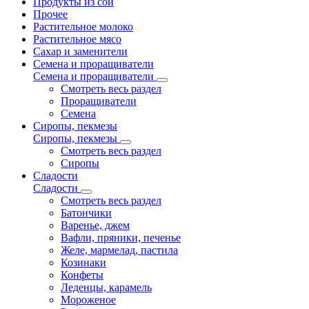
Продукты из сои
Прочее
Растительное молоко
Растительное мясо
Сахар и заменители
Семена и проращиватели
Семена и проращиватели
Смотреть весь раздел
Проращиватели
Семена
Сиропы, пекмезы
Сиропы, пекмезы
Смотреть весь раздел
Сиропы
Сладости
Сладости
Смотреть весь раздел
Батончики
Варенье, джем
Вафли, пряники, печенье
Желе, мармелад, пастила
Козинаки
Конфеты
Леденцы, карамель
Мороженое