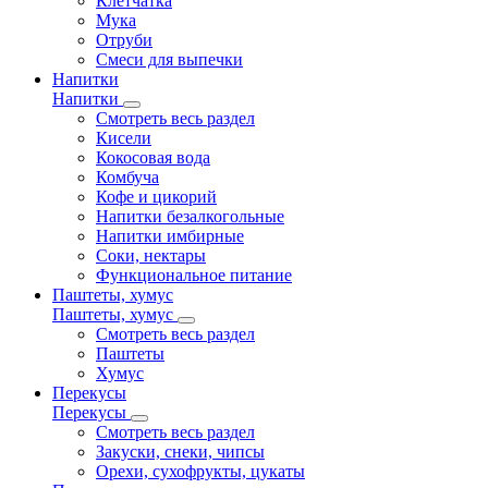
Клетчатка
Мука
Отруби
Смеси для выпечки
Напитки
Напитки
Смотреть весь раздел
Кисели
Кокосовая вода
Комбуча
Кофе и цикорий
Напитки безалкогольные
Напитки имбирные
Соки, нектары
Функциональное питание
Паштеты, хумус
Паштеты, хумус
Смотреть весь раздел
Паштеты
Хумус
Перекусы
Перекусы
Смотреть весь раздел
Закуски, снеки, чипсы
Орехи, сухофрукты, цукаты