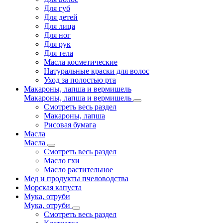
Для губ
Для детей
Для лица
Для ног
Для рук
Для тела
Масла косметические
Натуральные краски для волос
Уход за полостью рта
Макароны, лапша и вермишель
Макароны, лапша и вермишель
Смотреть весь раздел
Макароны, лапша
Рисовая бумага
Масла
Масла
Смотреть весь раздел
Масло гхи
Масло растительное
Мед и продукты пчеловодства
Морская капуста
Мука, отруби
Мука, отруби
Смотреть весь раздел