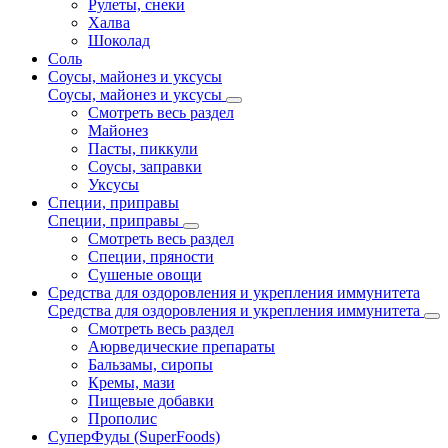
Рулеты, снеки
Халва
Шоколад
Соль
Соусы, майонез и уксусы
Соусы, майонез и уксусы
Смотреть весь раздел
Майонез
Пасты, пиккули
Соусы, заправки
Уксусы
Специи, приправы
Специи, приправы
Смотреть весь раздел
Специи, пряности
Сушеные овощи
Средства для оздоровления и укрепления иммунитета
Средства для оздоровления и укрепления иммунитета
Смотреть весь раздел
Аюрведические препараты
Бальзамы, сиропы
Кремы, мази
Пищевые добавки
Прополис
СуперФуды (SuperFoods)