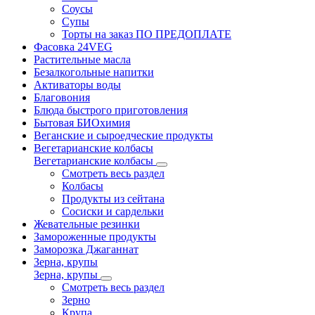
Соусы
Супы
Торты на заказ ПО ПРЕДОПЛАТЕ
Фасовка 24VEG
Растительные масла
Безалкогольные напитки
Активаторы воды
Благовония
Блюда быстрого приготовления
Бытовая БИОхимия
Веганские и сыроедческие продукты
Вегетарианские колбасы
Вегетарианские колбасы
Смотреть весь раздел
Колбасы
Продукты из сейтана
Сосиски и сардельки
Жевательные резинки
Замороженные продукты
Заморозка Джаганнат
Зерна, крупы
Зерна, крупы
Смотреть весь раздел
Зерно
Крупа