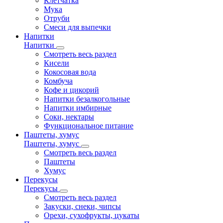
Клетчатка
Мука
Отруби
Смеси для выпечки
Напитки
Напитки
Смотреть весь раздел
Кисели
Кокосовая вода
Комбуча
Кофе и цикорий
Напитки безалкогольные
Напитки имбирные
Соки, нектары
Функциональное питание
Паштеты, хумус
Паштеты, хумус
Смотреть весь раздел
Паштеты
Хумус
Перекусы
Перекусы
Смотреть весь раздел
Закуски, снеки, чипсы
Орехи, сухофрукты, цукаты