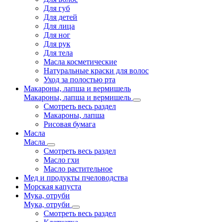
Для губ
Для детей
Для лица
Для ног
Для рук
Для тела
Масла косметические
Натуральные краски для волос
Уход за полостью рта
Макароны, лапша и вермишель
Макароны, лапша и вермишель
Смотреть весь раздел
Макароны, лапша
Рисовая бумага
Масла
Масла
Смотреть весь раздел
Масло гхи
Масло растительное
Мед и продукты пчеловодства
Морская капуста
Мука, отруби
Мука, отруби
Смотреть весь раздел