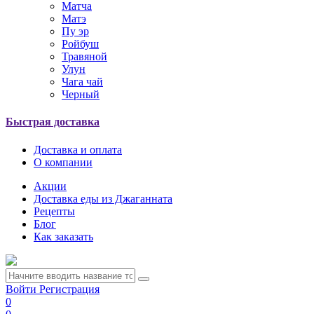
Матча
Матэ
Пу эр
Ройбуш
Травяной
Улун
Чага чай
Черный
Быстрая доставка
Доставка и оплата
О компании
Акции
Доставка еды из Джаганната
Рецепты
Блог
Как заказать
Войти
Регистрация
0