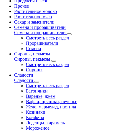
Продукты из сои
Прочее
Растительное молоко
Растительное мясо
Сахар и заменители
Семена и проращиватели
Семена и проращиватели
Смотреть весь раздел
Проращиватели
Семена
Сиропы, пекмезы
Сиропы, пекмезы
Смотреть весь раздел
Сиропы
Сладости
Сладости
Смотреть весь раздел
Батончики
Варенье, джем
Вафли, пряники, печенье
Желе, мармелад, пастила
Козинаки
Конфеты
Леденцы, карамель
Мороженое