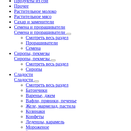
Продукты из сои
Прочее
Растительное молоко
Растительное мясо
Сахар и заменители
Семена и проращиватели
Семена и проращиватели
Смотреть весь раздел
Проращиватели
Семена
Сиропы, пекмезы
Сиропы, пекмезы
Смотреть весь раздел
Сиропы
Сладости
Сладости
Смотреть весь раздел
Батончики
Варенье, джем
Вафли, пряники, печенье
Желе, мармелад, пастила
Козинаки
Конфеты
Леденцы, карамель
Мороженое