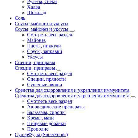
Рулеты, снеки
Халва
Шоколад
Соль
Соусы, майонез и уксусы
Соусы, майонез и уксусы
Смотреть весь раздел
Майонез
Пасты, пиккули
Соусы, заправки
Уксусы
Специи, приправы
Специи, приправы
Смотреть весь раздел
Специи, пряности
Сушеные овощи
Средства для оздоровления и укрепления иммунитета
Средства для оздоровления и укрепления иммунитета
Смотреть весь раздел
Аюрведические препараты
Бальзамы, сиропы
Кремы, мази
Пищевые добавки
Прополис
СуперФуды (SuperFoods)