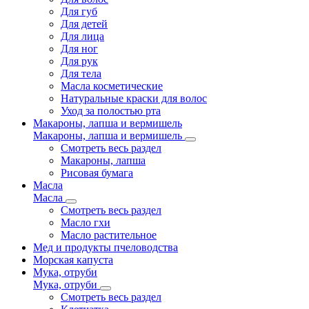
Для губ
Для детей
Для лица
Для ног
Для рук
Для тела
Масла косметические
Натуральные краски для волос
Уход за полостью рта
Макароны, лапша и вермишель
Макароны, лапша и вермишель
Смотреть весь раздел
Макароны, лапша
Рисовая бумага
Масла
Масла
Смотреть весь раздел
Масло гхи
Масло растительное
Мед и продукты пчеловодства
Морская капуста
Мука, отруби
Мука, отруби
Смотреть весь раздел