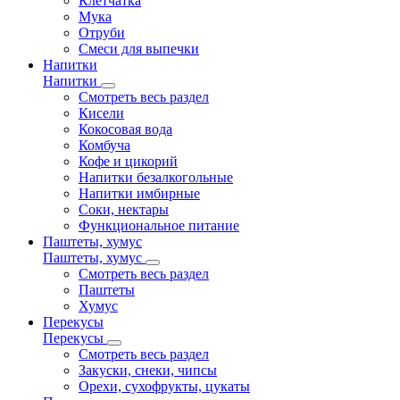
Клетчатка
Мука
Отруби
Смеси для выпечки
Напитки
Напитки
Смотреть весь раздел
Кисели
Кокосовая вода
Комбуча
Кофе и цикорий
Напитки безалкогольные
Напитки имбирные
Соки, нектары
Функциональное питание
Паштеты, хумус
Паштеты, хумус
Смотреть весь раздел
Паштеты
Хумус
Перекусы
Перекусы
Смотреть весь раздел
Закуски, снеки, чипсы
Орехи, сухофрукты, цукаты