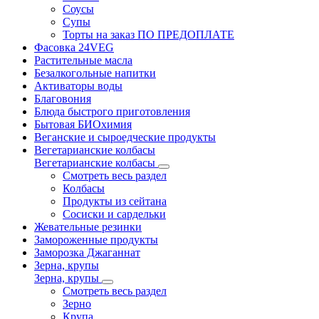
Соусы
Супы
Торты на заказ ПО ПРЕДОПЛАТЕ
Фасовка 24VEG
Растительные масла
Безалкогольные напитки
Активаторы воды
Благовония
Блюда быстрого приготовления
Бытовая БИОхимия
Веганские и сыроедческие продукты
Вегетарианские колбасы
Вегетарианские колбасы
Смотреть весь раздел
Колбасы
Продукты из сейтана
Сосиски и сардельки
Жевательные резинки
Замороженные продукты
Заморозка Джаганнат
Зерна, крупы
Зерна, крупы
Смотреть весь раздел
Зерно
Крупа