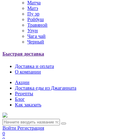
Матча
Матэ
Пу эр
Ройбуш
Травяной
Улун
Чага чай
Черный
Быстрая доставка
Доставка и оплата
О компании
Акции
Доставка еды из Джаганната
Рецепты
Блог
Как заказать
Войти
Регистрация
0