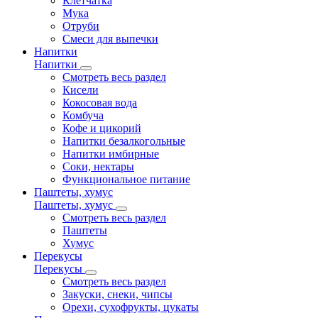
Клетчатка
Мука
Отруби
Смеси для выпечки
Напитки
Напитки
Смотреть весь раздел
Кисели
Кокосовая вода
Комбуча
Кофе и цикорий
Напитки безалкогольные
Напитки имбирные
Соки, нектары
Функциональное питание
Паштеты, хумус
Паштеты, хумус
Смотреть весь раздел
Паштеты
Хумус
Перекусы
Перекусы
Смотреть весь раздел
Закуски, снеки, чипсы
Орехи, сухофрукты, цукаты