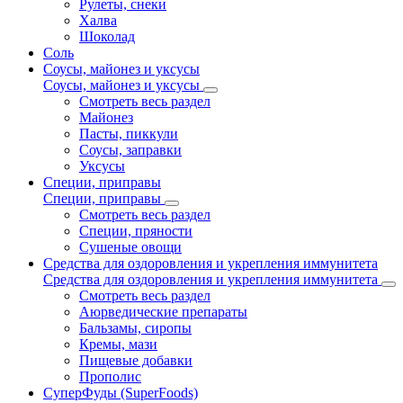
Рулеты, снеки
Халва
Шоколад
Соль
Соусы, майонез и уксусы
Соусы, майонез и уксусы
Смотреть весь раздел
Майонез
Пасты, пиккули
Соусы, заправки
Уксусы
Специи, приправы
Специи, приправы
Смотреть весь раздел
Специи, пряности
Сушеные овощи
Средства для оздоровления и укрепления иммунитета
Средства для оздоровления и укрепления иммунитета
Смотреть весь раздел
Аюрведические препараты
Бальзамы, сиропы
Кремы, мази
Пищевые добавки
Прополис
СуперФуды (SuperFoods)