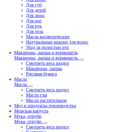
Для губ
Для детей
Для лица
Для ног
Для рук
Для тела
Масла косметические
Натуральные краски для волос
Уход за полостью рта
Макароны, лапша и вермишель
Макароны, лапша и вермишель
Смотреть весь раздел
Макароны, лапша
Рисовая бумага
Масла
Масла
Смотреть весь раздел
Масло гхи
Масло растительное
Мед и продукты пчеловодства
Морская капуста
Мука, отруби
Мука, отруби
Смотреть весь раздел