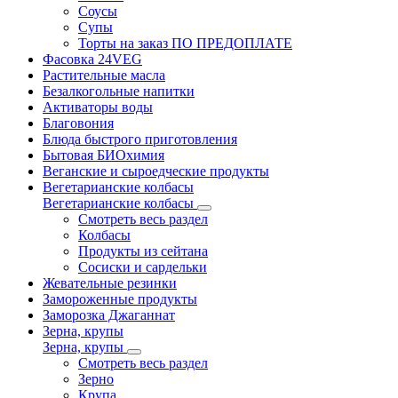
Соусы
Супы
Торты на заказ ПО ПРЕДОПЛАТЕ
Фасовка 24VEG
Растительные масла
Безалкогольные напитки
Активаторы воды
Благовония
Блюда быстрого приготовления
Бытовая БИОхимия
Веганские и сыроедческие продукты
Вегетарианские колбасы
Вегетарианские колбасы
Смотреть весь раздел
Колбасы
Продукты из сейтана
Сосиски и сардельки
Жевательные резинки
Замороженные продукты
Заморозка Джаганнат
Зерна, крупы
Зерна, крупы
Смотреть весь раздел
Зерно
Крупа