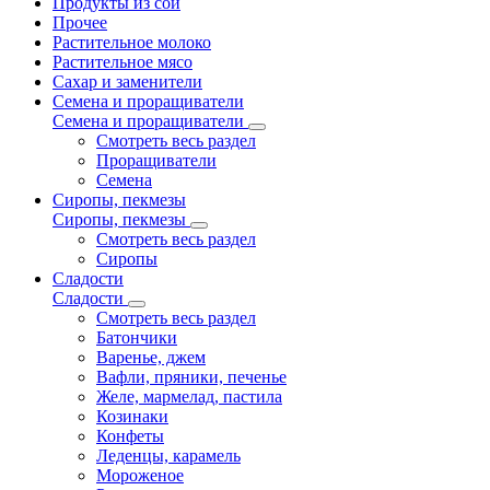
Продукты из сои
Прочее
Растительное молоко
Растительное мясо
Сахар и заменители
Семена и проращиватели
Семена и проращиватели
Смотреть весь раздел
Проращиватели
Семена
Сиропы, пекмезы
Сиропы, пекмезы
Смотреть весь раздел
Сиропы
Сладости
Сладости
Смотреть весь раздел
Батончики
Варенье, джем
Вафли, пряники, печенье
Желе, мармелад, пастила
Козинаки
Конфеты
Леденцы, карамель
Мороженое