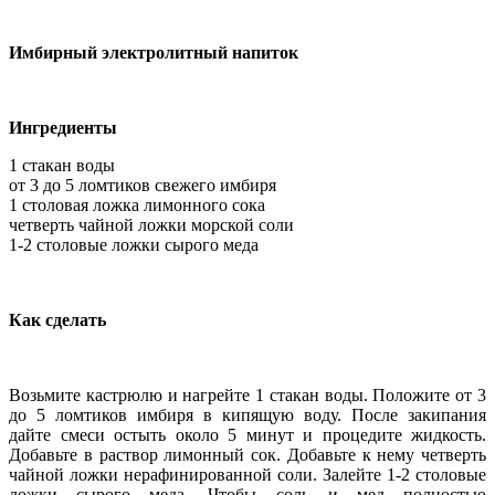
Имбирный электролитный напиток
Ингредиенты
1 стакан воды
от 3 до 5 ломтиков свежего имбиря
1 столовая ложка лимонного сока
четверть чайной ложки морской соли
1-2 столовые ложки сырого меда
Как сделать
Возьмите кастрюлю и нагрейте 1 стакан воды. Положите от 3
до 5 ломтиков имбиря в кипящую воду. После закипания
дайте смеси остыть около 5 минут и процедите жидкость.
Добавьте в раствор лимонный сок. Добавьте к нему четверть
чайной ложки нерафинированной соли. Залейте 1-2 столовые
ложки сырого меда. Чтобы соль и мед полностью