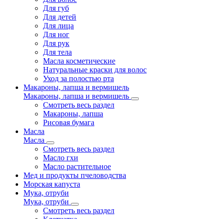
Для губ
Для детей
Для лица
Для ног
Для рук
Для тела
Масла косметические
Натуральные краски для волос
Уход за полостью рта
Макароны, лапша и вермишель
Макароны, лапша и вермишель
Смотреть весь раздел
Макароны, лапша
Рисовая бумага
Масла
Масла
Смотреть весь раздел
Масло гхи
Масло растительное
Мед и продукты пчеловодства
Морская капуста
Мука, отруби
Мука, отруби
Смотреть весь раздел