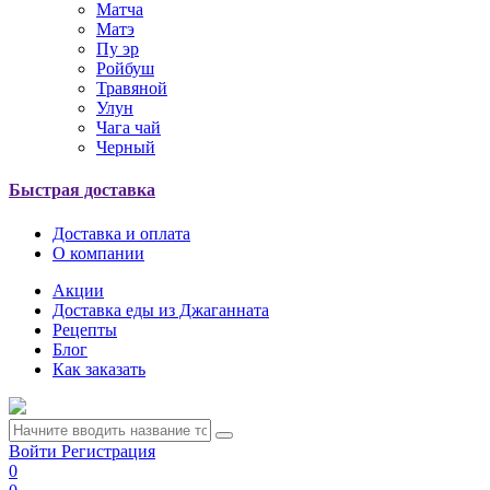
Матча
Матэ
Пу эр
Ройбуш
Травяной
Улун
Чага чай
Черный
Быстрая доставка
Доставка и оплата
О компании
Акции
Доставка еды из Джаганната
Рецепты
Блог
Как заказать
Войти
Регистрация
0