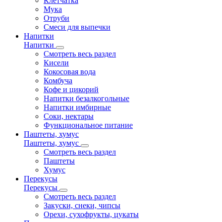
Клетчатка
Мука
Отруби
Смеси для выпечки
Напитки
Напитки
Смотреть весь раздел
Кисели
Кокосовая вода
Комбуча
Кофе и цикорий
Напитки безалкогольные
Напитки имбирные
Соки, нектары
Функциональное питание
Паштеты, хумус
Паштеты, хумус
Смотреть весь раздел
Паштеты
Хумус
Перекусы
Перекусы
Смотреть весь раздел
Закуски, снеки, чипсы
Орехи, сухофрукты, цукаты