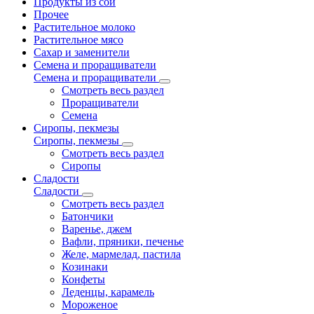
Продукты из сои
Прочее
Растительное молоко
Растительное мясо
Сахар и заменители
Семена и проращиватели
Семена и проращиватели
Смотреть весь раздел
Проращиватели
Семена
Сиропы, пекмезы
Сиропы, пекмезы
Смотреть весь раздел
Сиропы
Сладости
Сладости
Смотреть весь раздел
Батончики
Варенье, джем
Вафли, пряники, печенье
Желе, мармелад, пастила
Козинаки
Конфеты
Леденцы, карамель
Мороженое