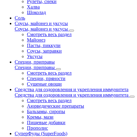
Рулеты, снеки
Халва
Шоколад
Соль
Соусы, майонез и уксусы
Соусы, майонез и уксусы
Смотреть весь раздел
Майонез
Пасты, пиккули
Соусы, заправки
Уксусы
Специи, приправы
Специи, приправы
Смотреть весь раздел
Специи, пряности
Сушеные овощи
Средства для оздоровления и укрепления иммунитета
Средства для оздоровления и укрепления иммунитета
Смотреть весь раздел
Аюрведические препараты
Бальзамы, сиропы
Кремы, мази
Пищевые добавки
Прополис
СуперФуды (SuperFoods)