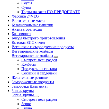
Соусы
Супы
Торты на заказ ПО ПРЕДОПЛАТЕ
Фасовка 24VEG
Растительные масла
Безалкогольные напитки
Активаторы воды
Благовония
Блюда быстрого приготовления
Бытовая БИОхимия
Веганские и сыроедческие продукты
Вегетарианские колбасы
Вегетарианские колбасы
Смотреть весь раздел
Колбасы
Продукты из сейтана
Сосиски и сардельки
Жевательные резинки
Замороженные продукты
Заморозка Джаганнат
Зерна, крупы
Зерна, крупы
Смотреть весь раздел
Зерно
Крупа