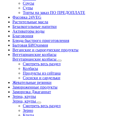
Соусы
Супы
Торты на заказ ПО ПРЕДОПЛАТЕ
Фасовка 24VEG
Растительные масла
Безалкогольные напитки
Активаторы воды
Благовония
Блюда быстрого приготовления
Бытовая БИОхимия
Веганские и сыроедческие продукты
Вегетарианские колбасы
Вегетарианские колбасы
Смотреть весь раздел
Колбасы
Продукты из сейтана
Сосиски и сардельки
Жевательные резинки
Замороженные продукты
Заморозка Джаганнат
Зерна, крупы
Зерна, крупы
Смотреть весь раздел
Зерно
Крупа