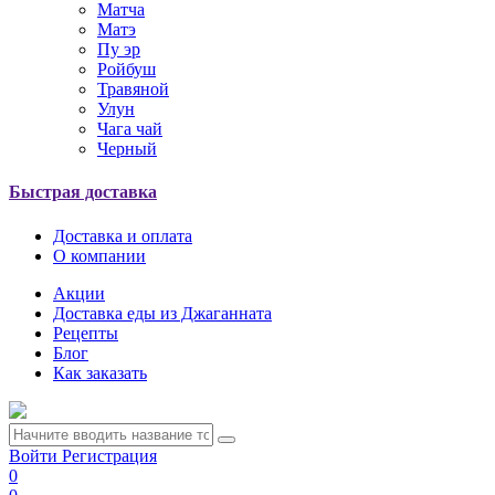
Матча
Матэ
Пу эр
Ройбуш
Травяной
Улун
Чага чай
Черный
Быстрая доставка
Доставка и оплата
О компании
Акции
Доставка еды из Джаганната
Рецепты
Блог
Как заказать
Войти
Регистрация
0