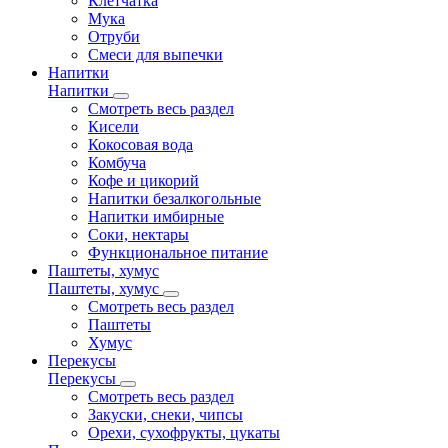
Клетчатка
Мука
Отруби
Смеси для выпечки
Напитки
Напитки
Смотреть весь раздел
Кисели
Кокосовая вода
Комбуча
Кофе и цикорий
Напитки безалкогольные
Напитки имбирные
Соки, нектары
Функциональное питание
Паштеты, хумус
Паштеты, хумус
Смотреть весь раздел
Паштеты
Хумус
Перекусы
Перекусы
Смотреть весь раздел
Закуски, снеки, чипсы
Орехи, сухофрукты, цукаты