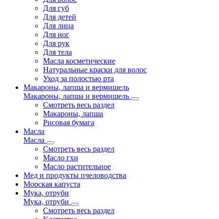
Для губ
Для детей
Для лица
Для ног
Для рук
Для тела
Масла косметические
Натуральные краски для волос
Уход за полостью рта
Макароны, лапша и вермишель
Макароны, лапша и вермишель
Смотреть весь раздел
Макароны, лапша
Рисовая бумага
Масла
Масла
Смотреть весь раздел
Масло гхи
Масло растительное
Мед и продукты пчеловодства
Морская капуста
Мука, отруби
Мука, отруби
Смотреть весь раздел