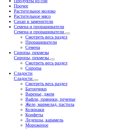
Продукты из сои
Прочее
Растительное молоко
Растительное мясо
Сахар и заменители
Семена и проращиватели
Семена и проращиватели
Смотреть весь раздел
Проращиватели
Семена
Сиропы, пекмезы
Сиропы, пекмезы
Смотреть весь раздел
Сиропы
Сладости
Сладости
Смотреть весь раздел
Батончики
Варенье, джем
Вафли, пряники, печенье
Желе, мармелад, пастила
Козинаки
Конфеты
Леденцы, карамель
Мороженое