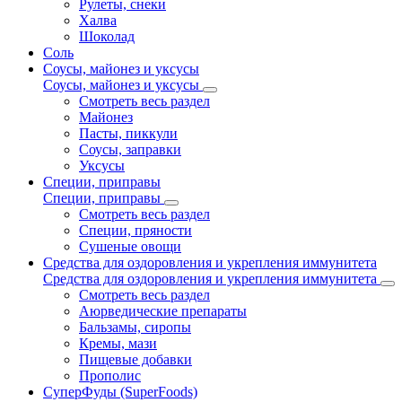
Рулеты, снеки
Халва
Шоколад
Соль
Соусы, майонез и уксусы
Соусы, майонез и уксусы
Смотреть весь раздел
Майонез
Пасты, пиккули
Соусы, заправки
Уксусы
Специи, приправы
Специи, приправы
Смотреть весь раздел
Специи, пряности
Сушеные овощи
Средства для оздоровления и укрепления иммунитета
Средства для оздоровления и укрепления иммунитета
Смотреть весь раздел
Аюрведические препараты
Бальзамы, сиропы
Кремы, мази
Пищевые добавки
Прополис
СуперФуды (SuperFoods)