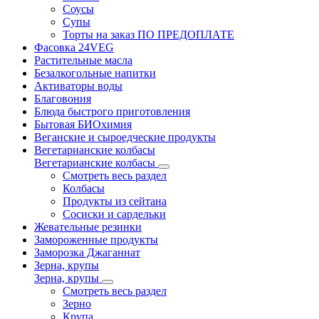
Соусы
Супы
Торты на заказ ПО ПРЕДОПЛАТЕ
Фасовка 24VEG
Растительные масла
Безалкогольные напитки
Активаторы воды
Благовония
Блюда быстрого приготовления
Бытовая БИОхимия
Веганские и сыроедческие продукты
Вегетарианские колбасы
Вегетарианские колбасы
Смотреть весь раздел
Колбасы
Продукты из сейтана
Сосиски и сардельки
Жевательные резинки
Замороженные продукты
Заморозка Джаганнат
Зерна, крупы
Зерна, крупы
Смотреть весь раздел
Зерно
Крупа