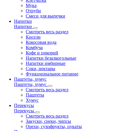
Клетчатка
Мука
Отруби
Смеси для выпечки
Напитки
Напитки
Смотреть весь раздел
Кисели
Кокосовая вода
Комбуча
Кофе и цикорий
Напитки безалкогольные
Напитки имбирные
Соки, нектары
Функциональное питание
Паштеты, хумус
Паштеты, хумус
Смотреть весь раздел
Паштеты
Хумус
Перекусы
Перекусы
Смотреть весь раздел
Закуски, снеки, чипсы
Орехи, сухофрукты, цукаты