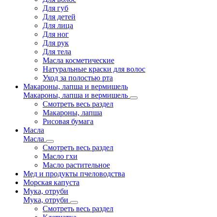
Для губ
Для детей
Для лица
Для ног
Для рук
Для тела
Масла косметические
Натуральные краски для волос
Уход за полостью рта
Макароны, лапша и вермишель
Макароны, лапша и вермишель
Смотреть весь раздел
Макароны, лапша
Рисовая бумага
Масла
Масла
Смотреть весь раздел
Масло гхи
Масло растительное
Мед и продукты пчеловодства
Морская капуста
Мука, отруби
Мука, отруби
Смотреть весь раздел