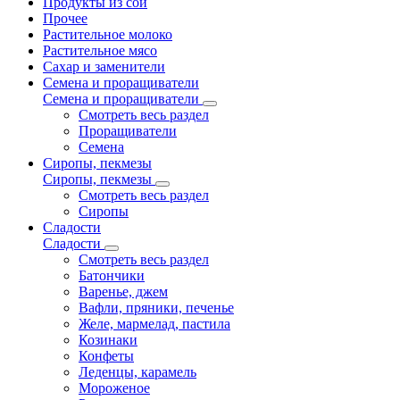
Продукты из сои
Прочее
Растительное молоко
Растительное мясо
Сахар и заменители
Семена и проращиватели
Семена и проращиватели
Смотреть весь раздел
Проращиватели
Семена
Сиропы, пекмезы
Сиропы, пекмезы
Смотреть весь раздел
Сиропы
Сладости
Сладости
Смотреть весь раздел
Батончики
Варенье, джем
Вафли, пряники, печенье
Желе, мармелад, пастила
Козинаки
Конфеты
Леденцы, карамель
Мороженое