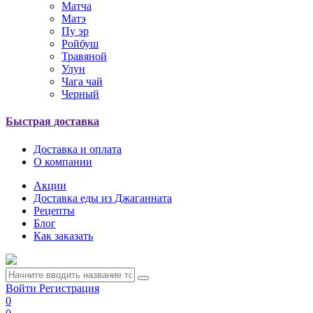
Матча
Матэ
Пу эр
Ройбуш
Травяной
Улун
Чага чай
Черный
Быстрая доставка
Доставка и оплата
О компании
Акции
Доставка еды из Джаганната
Рецепты
Блог
Как заказать
Войти
Регистрация
0