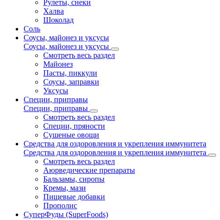
Рулеты, снеки
Халва
Шоколад
Соль
Соусы, майонез и уксусы
Соусы, майонез и уксусы
Смотреть весь раздел
Майонез
Пасты, пиккули
Соусы, заправки
Уксусы
Специи, приправы
Специи, приправы
Смотреть весь раздел
Специи, пряности
Сушеные овощи
Средства для оздоровления и укрепления иммунитета
Средства для оздоровления и укрепления иммунитета
Смотреть весь раздел
Аюрведические препараты
Бальзамы, сиропы
Кремы, мази
Пищевые добавки
Прополис
СуперФуды (SuperFoods)