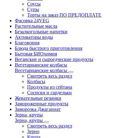
Соусы
Супы
Торты на заказ ПО ПРЕДОПЛАТЕ
Фасовка 24VEG
Растительные масла
Безалкогольные напитки
Активаторы воды
Благовония
Блюда быстрого приготовления
Бытовая БИОхимия
Веганские и сыроедческие продукты
Вегетарианские колбасы
Вегетарианские колбасы
Смотреть весь раздел
Колбасы
Продукты из сейтана
Сосиски и сардельки
Жевательные резинки
Замороженные продукты
Заморозка Джаганнат
Зерна, крупы
Зерна, крупы
Смотреть весь раздел
Зерно
Крупа