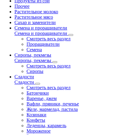
Продукты из сои
Прочее
Растительное молоко
Растительное мясо
Сахар и заменители
Семена и проращиватели
Семена и проращиватели
Смотреть весь раздел
Проращиватели
Семена
Сиропы, пекмезы
Сиропы, пекмезы
Смотреть весь раздел
Сиропы
Сладости
Сладости
Смотреть весь раздел
Батончики
Варенье, джем
Вафли, пряники, печенье
Желе, мармелад, пастила
Козинаки
Конфеты
Леденцы, карамель
Мороженое