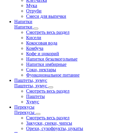
Клетчатка
Мука
Отруби
Смеси для выпечки
Напитки
Напитки
Смотреть весь раздел
Кисели
Кокосовая вода
Комбуча
Кофе и цикорий
Напитки безалкогольные
Напитки имбирные
Соки, нектары
Функциональное питание
Паштеты, хумус
Паштеты, хумус
Смотреть весь раздел
Паштеты
Хумус
Перекусы
Перекусы
Смотреть весь раздел
Закуски, снеки, чипсы
Орехи, сухофрукты, цукаты