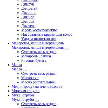
Для губ
Для детей
Для лица
Для ног
Для рук
Для тела
Масла косметические
Натуральные краски для волос
Уход за полостью рта
Макароны, лапша и вермишель
Макароны, лапша и вермишель
Смотреть весь раздел
Макароны, лапша
Рисовая бумага
Масла
Масла
Смотреть весь раздел
Масло гхи
Масло растительное
Мед и продукты пчеловодства
Морская капуста
Мука, отруби
Мука, отруби
Смотреть весь раздел