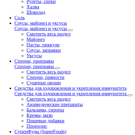
Рулеты, снеки
Халва
Шоколад
Соль
Соусы, майонез и уксусы
Соусы, майонез и уксусы
Смотреть весь раздел
Майонез
Пасты, пиккули
Соусы, заправки
Уксусы
Специи, приправы
Специи, приправы
Смотреть весь раздел
Специи, пряности
Сушеные овощи
Средства для оздоровления и укрепления иммунитета
Средства для оздоровления и укрепления иммунитета
Смотреть весь раздел
Аюрведические препараты
Бальзамы, сиропы
Кремы, мази
Пищевые добавки
Прополис
СуперФуды (SuperFoods)