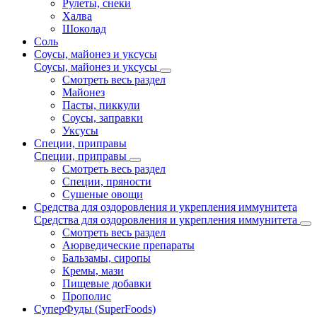
Рулеты, снеки
Халва
Шоколад
Соль
Соусы, майонез и уксусы
Соусы, майонез и уксусы
Смотреть весь раздел
Майонез
Пасты, пиккули
Соусы, заправки
Уксусы
Специи, приправы
Специи, приправы
Смотреть весь раздел
Специи, пряности
Сушеные овощи
Средства для оздоровления и укрепления иммунитета
Средства для оздоровления и укрепления иммунитета
Смотреть весь раздел
Аюрведические препараты
Бальзамы, сиропы
Кремы, мази
Пищевые добавки
Прополис
СуперФуды (SuperFoods)