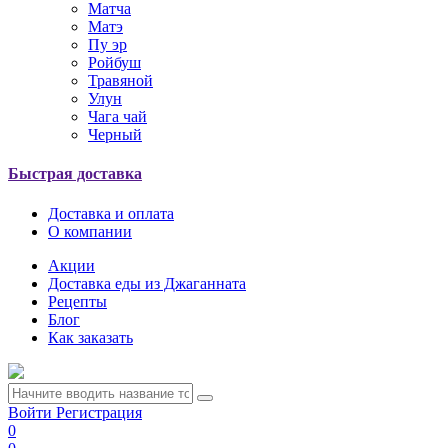
Матча
Матэ
Пу эр
Ройбуш
Травяной
Улун
Чага чай
Черный
Быстрая доставка
Доставка и оплата
О компании
Акции
Доставка еды из Джаганната
Рецепты
Блог
Как заказать
Войти
Регистрация
0