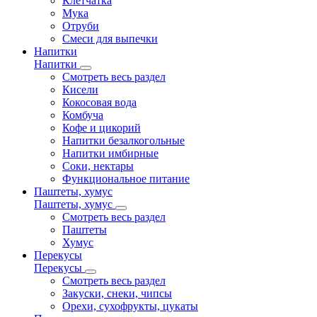
Клетчатка
Мука
Отруби
Смеси для выпечки
Напитки
Напитки
Смотреть весь раздел
Кисели
Кокосовая вода
Комбуча
Кофе и цикорий
Напитки безалкогольные
Напитки имбирные
Соки, нектары
Функциональное питание
Паштеты, хумус
Паштеты, хумус
Смотреть весь раздел
Паштеты
Хумус
Перекусы
Перекусы
Смотреть весь раздел
Закуски, снеки, чипсы
Орехи, сухофрукты, цукаты