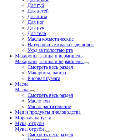
Для губ
Для детей
Для лица
Для ног
Для рук
Для тела
Масла косметические
Натуральные краски для волос
Уход за полостью рта
Макароны, лапша и вермишель
Макароны, лапша и вермишель
Смотреть весь раздел
Макароны, лапша
Рисовая бумага
Масла
Масла
Смотреть весь раздел
Масло гхи
Масло растительное
Мед и продукты пчеловодства
Морская капуста
Мука, отруби
Мука, отруби
Смотреть весь раздел