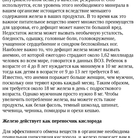
используется, если уровень этого необходимого минерала в
вашем организме истощается вследствие меньшего
содержания железа в ваших продуктах. В то время как это
важное питательное вещество имеет множество преимуществ
для здоровья, его дефицит может нанести большой вред.
Недостаток железа может вызвать необычную усталость,
бледность, одышку, головные боли, головокружение,
учащенное сердцебиение и синдром беспокойных ног.
Наиболее важно то, что дефицит железа может вызвать
анемию, от которой ежегодно страдают около 1,62 миллиарда
человек во всем мире, говорится в данных ВОЗ. Ребенок в
возрасте от 4 до 8 лет нуждается как минимум в 10 мг железа,
тогда как детям в возрасте от 9 до 13 лет требуется 8 мг.
Известно, что анемия поражает больше женщин, чем мужчин,
поскольку они теряют кровь каждый месяц. Таким образом,
им требуется около 18 мг железа в день с подросткового
возраста. Однако мужчинам просто нужно 8 мг. Чтобы
увеличить потребление железа, вы можете есть такие
продукты, как белая фасоль, темный шоколад, шпинат,
чечевица, черника, помидоры и орехи кешью.
Железо действует как переносчик кислорода
Для эффективного обмена веществ в организме необходима
правильная циркуляция кислорода, и железо помогает вам в