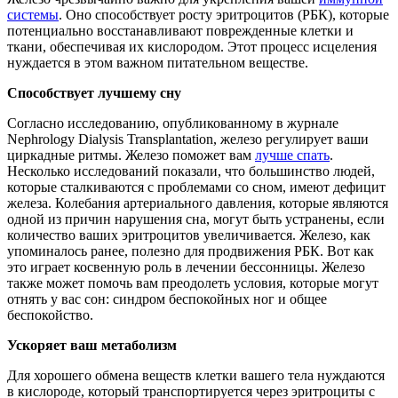
системы
. Оно способствует росту эритроцитов (РБК), которые
потенциально восстанавливают поврежденные клетки и
ткани, обеспечивая их кислородом. Этот процесс исцеления
нуждается в этом важном питательном веществе.
Способствует лучшему сну
Согласно исследованию, опубликованному в журнале
Nephrology Dialysis Transplantation, железо регулирует ваши
циркадные ритмы. Железо поможет вам
лучше спать
.
Несколько исследований показали, что большинство людей,
которые сталкиваются с проблемами со сном, имеют дефицит
железа. Колебания артериального давления, которые являются
одной из причин нарушения сна, могут быть устранены, если
количество ваших эритроцитов увеличивается. Железо, как
упоминалось ранее, полезно для продвижения РБК. Вот как
это играет косвенную роль в лечении бессонницы. Железо
также может помочь вам преодолеть условия, которые могут
отнять у вас сон: синдром беспокойных ног и общее
беспокойство.
Ускоряет ваш метаболизм
Для хорошего обмена веществ клетки вашего тела нуждаются
в кислороде, который транспортируется через эритроциты с