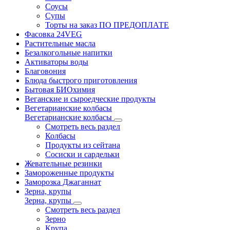
Соусы
Супы
Торты на заказ ПО ПРЕДОПЛАТЕ
Фасовка 24VEG
Растительные масла
Безалкогольные напитки
Активаторы воды
Благовония
Блюда быстрого приготовления
Бытовая БИОхимия
Веганские и сыроедческие продукты
Вегетарианские колбасы
Вегетарианские колбасы
Смотреть весь раздел
Колбасы
Продукты из сейтана
Сосиски и сардельки
Жевательные резинки
Замороженные продукты
Заморозка Джаганнат
Зерна, крупы
Зерна, крупы
Смотреть весь раздел
Зерно
Крупа