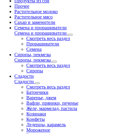
Продукты из сои
Прочее
Растительное молоко
Растительное мясо
Сахар и заменители
Семена и проращиватели
Семена и проращиватели
Смотреть весь раздел
Проращиватели
Семена
Сиропы, пекмезы
Сиропы, пекмезы
Смотреть весь раздел
Сиропы
Сладости
Сладости
Смотреть весь раздел
Батончики
Варенье, джем
Вафли, пряники, печенье
Желе, мармелад, пастила
Козинаки
Конфеты
Леденцы, карамель
Мороженое