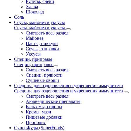
Рулеты, снеки
Халва
Шоколад
Соль
Соусы, майонез и уксусы
Соусы, майонез и уксусы
Смотреть весь раздел
Майонез
Пасты, пиккули
Соусы, заправки
Уксусы
Специи, приправы
Специи, приправы
Смотреть весь раздел
Специи, пряности
Сушеные овощи
Средства для оздоровления и укрепления иммунитета
Средства для оздоровления и укрепления иммунитета
Смотреть весь раздел
Аюрведические препараты
Бальзамы, сиропы
Кремы, мази
Пищевые добавки
Прополис
СуперФуды (SuperFoods)