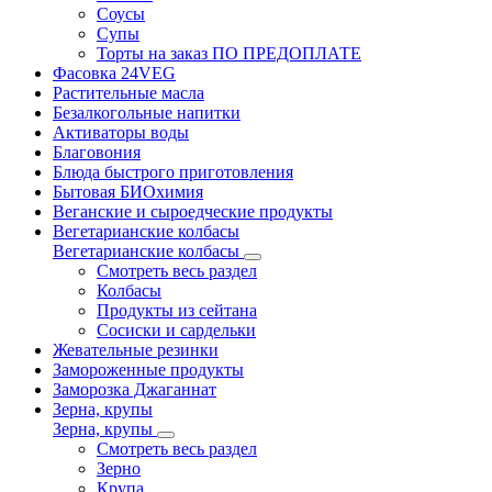
Соусы
Супы
Торты на заказ ПО ПРЕДОПЛАТЕ
Фасовка 24VEG
Растительные масла
Безалкогольные напитки
Активаторы воды
Благовония
Блюда быстрого приготовления
Бытовая БИОхимия
Веганские и сыроедческие продукты
Вегетарианские колбасы
Вегетарианские колбасы
Смотреть весь раздел
Колбасы
Продукты из сейтана
Сосиски и сардельки
Жевательные резинки
Замороженные продукты
Заморозка Джаганнат
Зерна, крупы
Зерна, крупы
Смотреть весь раздел
Зерно
Крупа