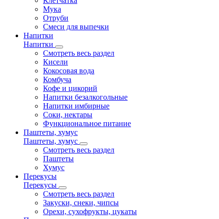
Клетчатка
Мука
Отруби
Смеси для выпечки
Напитки
Напитки
Смотреть весь раздел
Кисели
Кокосовая вода
Комбуча
Кофе и цикорий
Напитки безалкогольные
Напитки имбирные
Соки, нектары
Функциональное питание
Паштеты, хумус
Паштеты, хумус
Смотреть весь раздел
Паштеты
Хумус
Перекусы
Перекусы
Смотреть весь раздел
Закуски, снеки, чипсы
Орехи, сухофрукты, цукаты