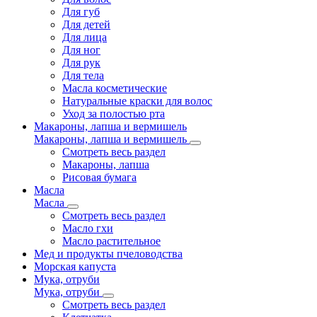
Для губ
Для детей
Для лица
Для ног
Для рук
Для тела
Масла косметические
Натуральные краски для волос
Уход за полостью рта
Макароны, лапша и вермишель
Макароны, лапша и вермишель
Смотреть весь раздел
Макароны, лапша
Рисовая бумага
Масла
Масла
Смотреть весь раздел
Масло гхи
Масло растительное
Мед и продукты пчеловодства
Морская капуста
Мука, отруби
Мука, отруби
Смотреть весь раздел