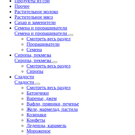
Продукты из сои
Прочее
Растительное молоко
Растительное мясо
Сахар и заменители
Семена и проращиватели
Семена и проращиватели
Смотреть весь раздел
Проращиватели
Семена
Сиропы, пекмезы
Сиропы, пекмезы
Смотреть весь раздел
Сиропы
Сладости
Сладости
Смотреть весь раздел
Батончики
Варенье, джем
Вафли, пряники, печенье
Желе, мармелад, пастила
Козинаки
Конфеты
Леденцы, карамель
Мороженое