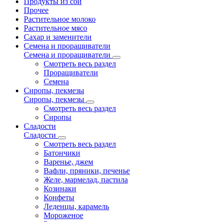
Продукты из сои
Прочее
Растительное молоко
Растительное мясо
Сахар и заменители
Семена и проращиватели
Семена и проращиватели
Смотреть весь раздел
Проращиватели
Семена
Сиропы, пекмезы
Сиропы, пекмезы
Смотреть весь раздел
Сиропы
Сладости
Сладости
Смотреть весь раздел
Батончики
Варенье, джем
Вафли, пряники, печенье
Желе, мармелад, пастила
Козинаки
Конфеты
Леденцы, карамель
Мороженое