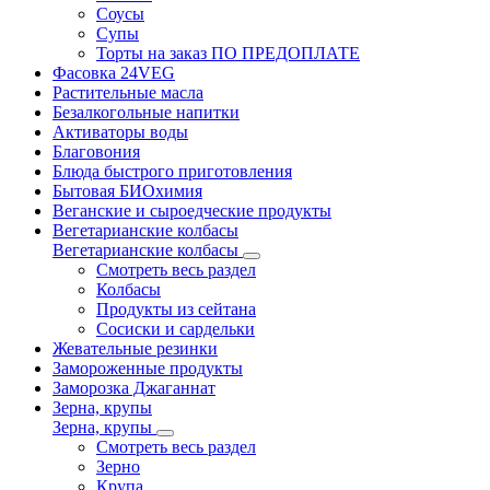
Соусы
Супы
Торты на заказ ПО ПРЕДОПЛАТЕ
Фасовка 24VEG
Растительные масла
Безалкогольные напитки
Активаторы воды
Благовония
Блюда быстрого приготовления
Бытовая БИОхимия
Веганские и сыроедческие продукты
Вегетарианские колбасы
Вегетарианские колбасы
Смотреть весь раздел
Колбасы
Продукты из сейтана
Сосиски и сардельки
Жевательные резинки
Замороженные продукты
Заморозка Джаганнат
Зерна, крупы
Зерна, крупы
Смотреть весь раздел
Зерно
Крупа