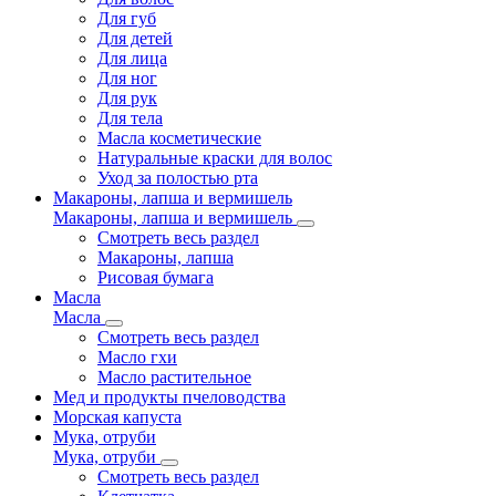
Для губ
Для детей
Для лица
Для ног
Для рук
Для тела
Масла косметические
Натуральные краски для волос
Уход за полостью рта
Макароны, лапша и вермишель
Макароны, лапша и вермишель
Смотреть весь раздел
Макароны, лапша
Рисовая бумага
Масла
Масла
Смотреть весь раздел
Масло гхи
Масло растительное
Мед и продукты пчеловодства
Морская капуста
Мука, отруби
Мука, отруби
Смотреть весь раздел