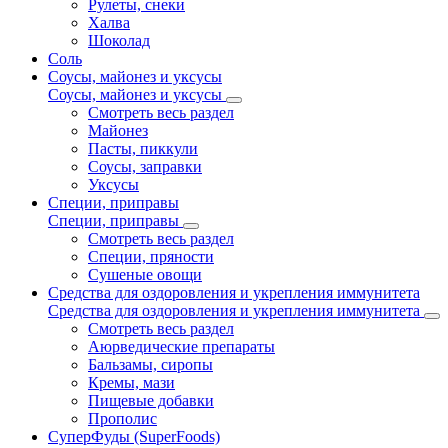
Рулеты, снеки
Халва
Шоколад
Соль
Соусы, майонез и уксусы
Соусы, майонез и уксусы
Смотреть весь раздел
Майонез
Пасты, пиккули
Соусы, заправки
Уксусы
Специи, приправы
Специи, приправы
Смотреть весь раздел
Специи, пряности
Сушеные овощи
Средства для оздоровления и укрепления иммунитета
Средства для оздоровления и укрепления иммунитета
Смотреть весь раздел
Аюрведические препараты
Бальзамы, сиропы
Кремы, мази
Пищевые добавки
Прополис
СуперФуды (SuperFoods)