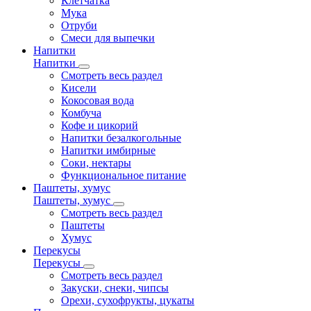
Клетчатка
Мука
Отруби
Смеси для выпечки
Напитки
Напитки
Смотреть весь раздел
Кисели
Кокосовая вода
Комбуча
Кофе и цикорий
Напитки безалкогольные
Напитки имбирные
Соки, нектары
Функциональное питание
Паштеты, хумус
Паштеты, хумус
Смотреть весь раздел
Паштеты
Хумус
Перекусы
Перекусы
Смотреть весь раздел
Закуски, снеки, чипсы
Орехи, сухофрукты, цукаты