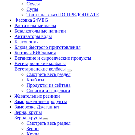
Соусы
Супы
Торты на заказ ПО ПРЕДОПЛАТЕ
Фасовка 24VEG
Растительные масла
Безалкогольные напитки
Активаторы воды
Благовония
Блюда быстрого приготовления
Бытовая БИОхимия
Веганские и сыроедческие продукты
Вегетарианские колбасы
Вегетарианские колбасы
Смотреть весь раздел
Колбасы
Продукты из сейтана
Сосиски и сардельки
Жевательные резинки
Замороженные продукты
Заморозка Джаганнат
Зерна, крупы
Зерна, крупы
Смотреть весь раздел
Зерно
Крупа