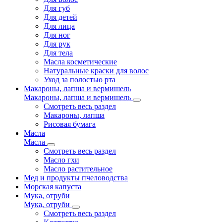
Для губ
Для детей
Для лица
Для ног
Для рук
Для тела
Масла косметические
Натуральные краски для волос
Уход за полостью рта
Макароны, лапша и вермишель
Макароны, лапша и вермишель
Смотреть весь раздел
Макароны, лапша
Рисовая бумага
Масла
Масла
Смотреть весь раздел
Масло гхи
Масло растительное
Мед и продукты пчеловодства
Морская капуста
Мука, отруби
Мука, отруби
Смотреть весь раздел