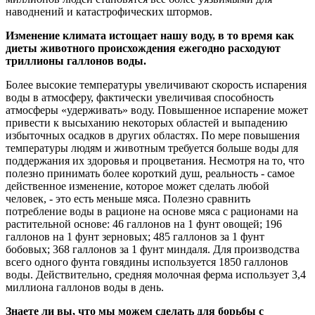
наводнений и катастрофических штормов.
Изменение климата истощает нашу воду, в то время как
диеты животного происхождения ежегодно расходуют
триллионы галлонов воды.
Более высокие температуры увеличивают скорость испарения
воды в атмосферу, фактически увеличивая способность
атмосферы «удерживать» воду. Повышенное испарение может
привести к высыханию некоторых областей и выпадению
избыточных осадков в других областях. По мере повышения
температуры людям и животным требуется больше воды для
поддержания их здоровья и процветания. Несмотря на то, что
полезно принимать более короткий душ, реальность - самое
действенное изменение, которое может сделать любой
человек, - это есть меньше мяса. Полезно сравнить
потребление воды в рационе на основе мяса с рационами на
растительной основе: 46 галлонов на 1 фунт овощей; 196
галлонов на 1 фунт зерновых; 485 галлонов за 1 фунт
бобовых; 368 галлонов за 1 фунт миндаля. Для производства
всего одного фунта говядины используется 1850 галлонов
воды. Действительно, средняя молочная ферма использует 3,4
миллиона галлонов воды в день.
Знаете ли вы, что мы можем сделать для борьбы с