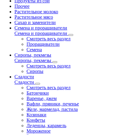
Продукты из сои
Прочее
Растительное молоко
Растительное мясо
Сахар и заменители
Семена и проращиватели
Семена и проращиватели
Смотреть весь раздел
Проращиватели
Семена
Сиропы, пекмезы
Сиропы, пекмезы
Смотреть весь раздел
Сиропы
Сладости
Сладости
Смотреть весь раздел
Батончики
Варенье, джем
Вафли, пряники, печенье
Желе, мармелад, пастила
Козинаки
Конфеты
Леденцы, карамель
Мороженое