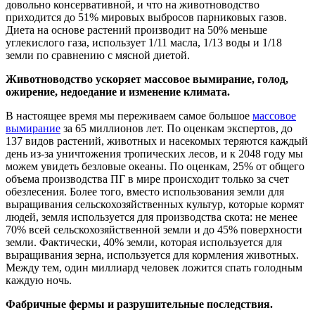
довольно консервативной, и что на животноводство
приходится до 51% мировых выбросов парниковых газов.
Диета на основе растений производит на 50% меньше
углекислого газа, использует 1/11 масла, 1/13 воды и 1/18
земли по сравнению с мясной диетой.
Животноводство ускоряет массовое вымирание, голод,
ожирение, недоедание и изменение климата.
В настоящее время мы переживаем самое большое
массовое
вымирание
за 65 миллионов лет. По оценкам экспертов, до
137 видов растений, животных и насекомых теряются каждый
день из-за уничтожения тропических лесов, и к 2048 году мы
можем увидеть безловые океаны. По оценкам, 25% от общего
объема производства ПГ в мире происходит только за счет
обезлесения. Более того, вместо использования земли для
выращивания сельскохозяйственных культур, которые кормят
людей, земля используется для производства скота: не менее
70% всей сельскохозяйственной земли и до 45% поверхности
земли. Фактически, 40% земли, которая используется для
выращивания зерна, используется для кормления животных.
Между тем, один миллиард человек ложится спать голодным
каждую ночь.
Фабричные фермы и разрушительные последствия.