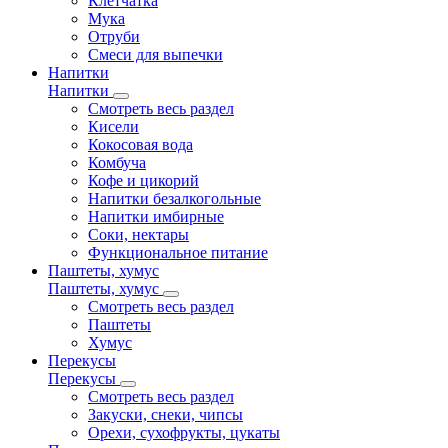
Клетчатка
Мука
Отруби
Смеси для выпечки
Напитки
Напитки
Смотреть весь раздел
Кисели
Кокосовая вода
Комбуча
Кофе и цикорий
Напитки безалкогольные
Напитки имбирные
Соки, нектары
Функциональное питание
Паштеты, хумус
Паштеты, хумус
Смотреть весь раздел
Паштеты
Хумус
Перекусы
Перекусы
Смотреть весь раздел
Закуски, снеки, чипсы
Орехи, сухофрукты, цукаты