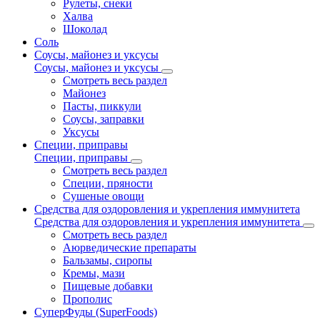
Рулеты, снеки
Халва
Шоколад
Соль
Соусы, майонез и уксусы
Соусы, майонез и уксусы
Смотреть весь раздел
Майонез
Пасты, пиккули
Соусы, заправки
Уксусы
Специи, приправы
Специи, приправы
Смотреть весь раздел
Специи, пряности
Сушеные овощи
Средства для оздоровления и укрепления иммунитета
Средства для оздоровления и укрепления иммунитета
Смотреть весь раздел
Аюрведические препараты
Бальзамы, сиропы
Кремы, мази
Пищевые добавки
Прополис
СуперФуды (SuperFoods)