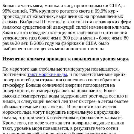
Большая часть мяса, молока и яиц, производимых в США, -
95% свиней, 78% крупного рогатого скота и 99,9% кур -
происходят от животных, выращенных на промышленных
фермах. Выбросы ПГ метана и закиси азота от заводских ферм
являются существенной движущей силой изменения климата.
Закись азота обладает потенциалом глобального потепления
углекислого газа более чем в 300 раз, а метан - более чем в 80
раз за 20 лет. В 2006 году на фабриках в США было
выброшено почти девять миллионов тонн метана.
Изменение климата приводит к повышению уровня моря.
По мере того как глобальные температуры повышаются,
постепенно
тают морские льды
, и появляется меньше ярких
поверхностей для отражения солнечного света обратно в
атмосферу. Больше солнечной энергии поглощается на
поверхности, и температура океана повышается. Более
высокие температуры воды задерживают рост льда осенью и
зимой, и следующей весной лед тает быстрее, а летом быстее
обнажает темные воды океана. Изменения в количестве
морского льда могут нарушить нормальную циркуляцию
океана, что приведет к изменениям в глобальном климате.
Кроме того, по мере того как эти полярные ледяные шапки
тают, уровень моря повышается, в результате чего сотни
миллионов людей становятся все более уязвимыми для