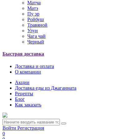
Матча
Матэ
Пу эр
Ройбуш
Травяной
Улун
Чага чай
Черный
Быстрая доставка
Доставка и оплата
О компании
Акции
Доставка еды из Джаганната
Рецепты
Блог
Как заказать
Войти
Регистрация
0